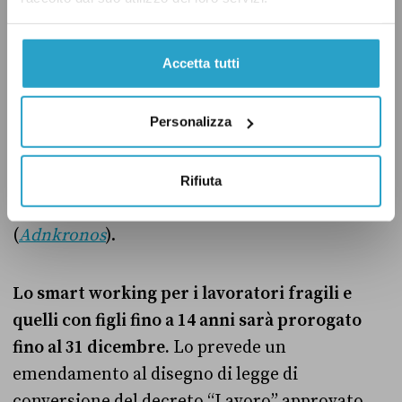
presentato una proposta di legge per vietare
l’accesso ai social network agli under 13.
«Oggi
Accetta tutti
la situazione è molto allarmante», ha detto il
segretario di Azione Carlo Calenda durante la
Personalizza
conferenza stampa di presentazione della
proposta, che prevede il divieto di accesso ai
social network ai minori di 13 anni e l’accesso
Rifiuta
solo sotto consenso dei genitori fino ai 15 anni
(
Adnkronos
).
Lo
smart working
per i lavoratori fragili e
quelli con figli fino a 14 anni sarà prorogato
fino al 31 dicembre.
Lo prevede un
emendamento al disegno di legge di
conversione del decreto “Lavoro” approvato