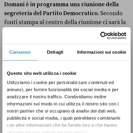
Domani è in programma una riunione della
segreteria del Partito Democratico.
Secondo
fonti stampa al centro della riunione ci sarà la
sconfitta alle elezioni comunali tenutesi a
maggio. Nelle ultime ore sta facendo discutere
la nomina del deputato Paolo Ciani come vice
Consenso
Dettagli
Informazioni sui cookie
capogruppo del Partito Democratico alla
Camera per le sue posizioni riguardo la guerra
Questo sito web utilizza i cookie
in Ucraina. Segretario del partito DemoS ed
Utilizziamo i cookie per personalizzare contenuti ed
eletto nelle liste del PD alle ultime elezioni
annunci, per fornire funzionalità dei social media e per
politiche, Ciani ha preso il posto di Piero De
analizzare il nostro traffico. Condividiamo inoltre
Luca, figlio del presidente della Regione
informazioni sul modo in cui utilizza il nostro sito con i
Campania Vincenzo De Luca (
Il Sole 24 Ore
).
nostri partner che si occupano di analisi dei dati web,
pubblicità e social media, i quali potrebbero combinarle
con altre informazioni che ha fornito loro o che hanno
Il gruppo parlamentare Azione-Italia Viva ha
raccolto dal suo utilizzo dei loro servizi.