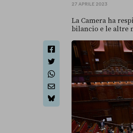
27 APRILE 2023
La Camera ha respi
bilancio e le altre 
facebook
twitter
whatsapp
email
bluesky