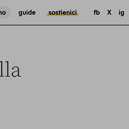
mo
guide
sostienici
fb
X
ig
lla