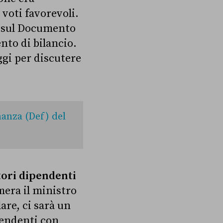
voti favorevoli.
za sul Documento
nto di bilancio.
ggi per discutere
.
nanza (Def) del
tori dipendenti
era il ministro
are, ci sarà un
ipendenti con