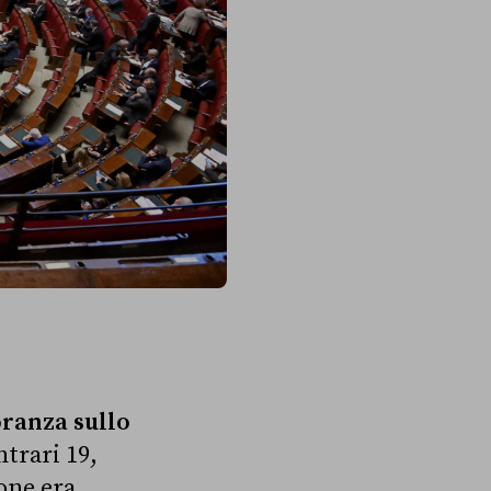
oranza sullo
ntrari 19,
one era