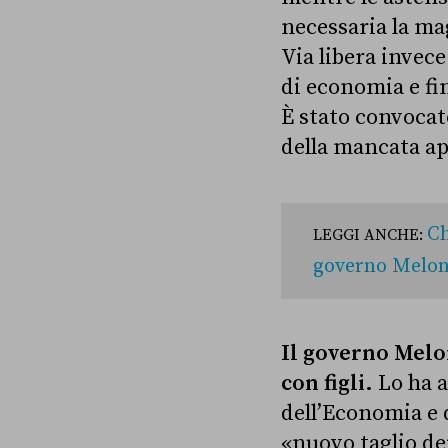
necessaria la ma
Via libera invec
di economia e fi
È stato convocato
della mancata ap
Ch
LEGGI ANCHE:
governo Melon
Il governo Melo
con figli.
Lo ha 
dell’Economia e 
«
nuovo taglio dei