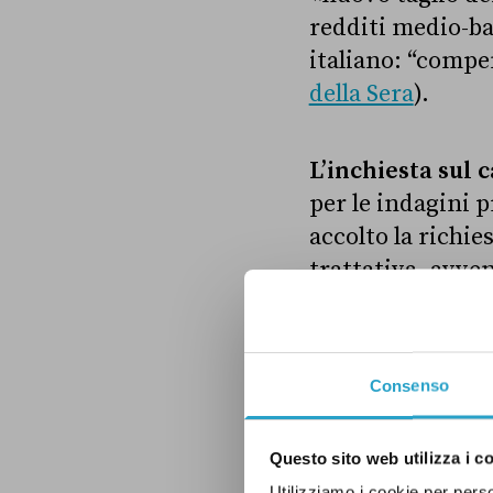
redditi medio-ba
italiano: “compen
della Sera
).
L’inchiesta sul 
per le indagini 
accolto la richie
trattativa, avven
dell’associazion
Meranda, l’ex ba
russi. La tratta
Consenso
un audio, avrebb
dollari (
Rai New
Questo sito web utilizza i c
Utilizziamo i cookie per perso