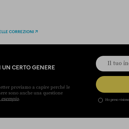
ELLE CORREZIONI
DI UN CERTO GENERE
etter proviamo a capire perché le
enere sono anche una questione
 esempio
.
Ho preso visione