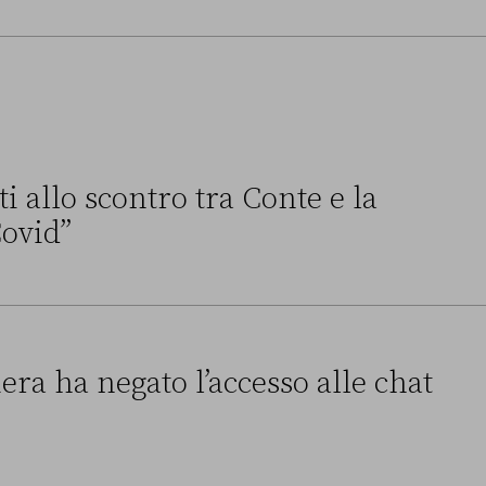
i allo scontro tra Conte e la
ovid”
tro tra Conte e la “Commissione Covid”
era ha negato l’accesso alle chat