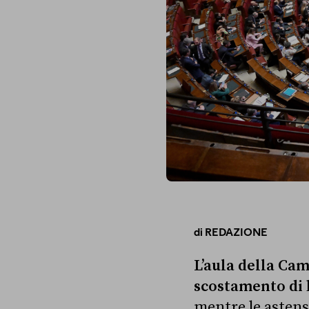
di
REDAZIONE
L’aula della Ca
scostamento di 
mentre le astens