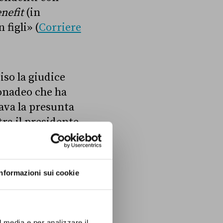
nefit
(in
 figli
» (
Corriere
iso la giudice
Donadeo che ha
dava la presunta
tra il presidente
ato Gianluca
ntermediari
 che, stando a
Informazioni sui cookie
con 65 milioni di
l media e per analizzare il