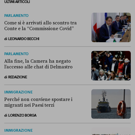
ULTIMI ARTICOLI
PARLAMENTO
Come si è arrivati allo scontro tra
Conte e la “Commissione Covid”
di
LEONARDO BECCHI
Come si è arrivati allo scontro tra Conte e la “Commissione Covid”
PARLAMENTO
Alla fine, la Camera ha negato
l’accesso alle chat di Delmastro
di
REDAZIONE
Alla fine, la Camera ha negato l’accesso alle chat di Delmastro
IMMIGRAZIONE
Perché non conviene spostare i
migranti nei Paesi terzi
di
LORENZO BORGA
Perché non conviene spostare i migranti nei Paesi terzi
IMMIGRAZIONE