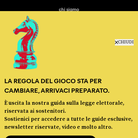
chi siamo
manifesto
redazione
progetti
lavora con noi
CHIUDI
contattaci
LA REGOLA DEL GIOCO STA PER
CAMBIARE, ARRIVACI PREPARATO.
È uscita la nostra guida sulla legge elettorale,
© Pagella Politica 2012 - 2026
riservata ai sostenitori.
Sostienici per accedere a tutte le guide esclusive,
Pagella Politica è una testata registrata presso il Tribunale di Milano, n. 55 del 8
newsletter riservate, video e molto altro.
marzo 2021. ISSN 2974-9387