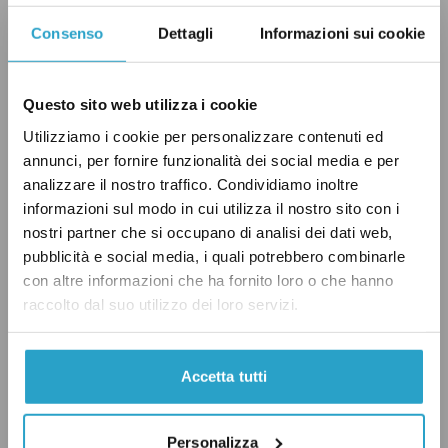
Alessandro Profumo. Nel 2019 Cingolani è già
stato responsabile Tecnologie e Innovazione di
Consenso
Dettagli
Informazioni sui cookie
Leonardo.
Prima della nomina come
amministratore delegato, Cingolani ha
Questo sito web utilizza i cookie
ricoperto il ruolo di consigliere per l’energia
Utilizziamo i cookie per personalizzare contenuti ed
del governo Meloni, incarico che gli
era stato
annunci, per fornire funzionalità dei social media e per
affidato
poco dopo la nascita del nuovo
analizzare il nostro traffico. Condividiamo inoltre
informazioni sul modo in cui utilizza il nostro sito con i
esecutivo alla fine di ottobre 2022. La possibile
nostri partner che si occupano di analisi dei dati web,
nomina di Cingolani a Leonardo è stata tra una
pubblicità e social media, i quali potrebbero combinarle
delle più dibattute in questi ultimi giorni,
con altre informazioni che ha fornito loro o che hanno
perché il nome dell’ex ministro
non sembrava
raccolto dal suo utilizzo dei loro servizi.
essere apprezzato
né dalla Lega né da Forza
Italia.
Accetta tutti
I nuovi vertici di Poste italiane
Personalizza