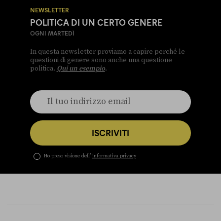
NEWSLETTER
POLITICA DI UN CERTO GENERE
OGNI MARTEDÌ
In questa newsletter proviamo a capire perché le
questioni di genere sono anche una questione
politica.
Qui un esempio
.
ISCRIVITI
Ho preso visione dell’
informativa privacy