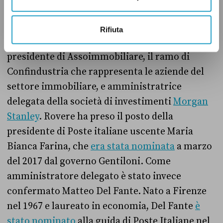
Il governo Meloni ha poi nominato come nuova
presidente di Poste italiane Silvia Rovere.
Rifiuta
Laureata in economia, Rovere
è stata
presidente di Assoimmobiliare, il ramo di
Confindustria che rappresenta le aziende del
settore immobiliare, e amministratrice
delegata della società di investimenti
Morgan
Stanley
. Rovere ha preso il posto della
presidente di Poste italiane uscente Maria
Bianca Farina, che
era stata nominata
a marzo
del 2017 dal governo Gentiloni. Come
amministratore delegato è stato invece
confermato Matteo Del Fante.
Nato a Firenze
nel 1967 e laureato in economia, Del Fante
è
stato nominato
alla guida di Poste Italiane nel