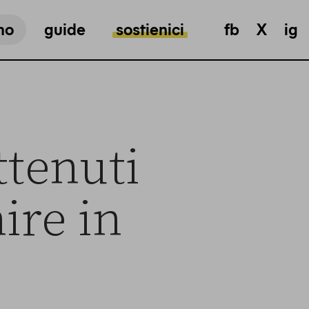
mo
guide
sostienici
fb
X
ig
ttenuti
ire in