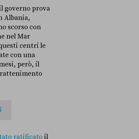
il governo prova
in Albania,
nno scorso con
ane nel Mar
questi centri le
nate con una
mesi, però, il
 trattenimento
i
tato ratificato
il