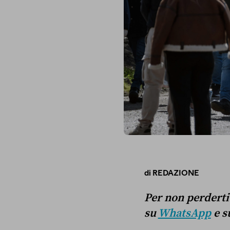
di
REDAZIONE
Per non perderti g
su
WhatsApp
e s