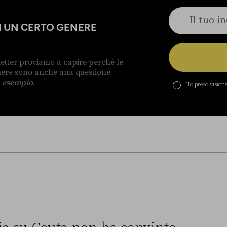
DI UN CERTO GENERE
etter proviamo a capire perché le
enere sono anche una questione
 esempio
.
Ho preso visione