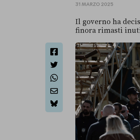
31 MARZO 2025
Il governo ha decis
finora rimasti inut
facebook
twitter
whatsapp
email
bluesky