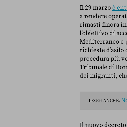
Il 29 marzo
è ent
a rendere operati
rimasti finora in
l’obiettivo di ac
Mediterraneo e pr
richieste d’asil
procedura più vel
Tribunale di Rom
dei migranti, che
No
LEGGI ANCHE:
Il nuovo decreto 