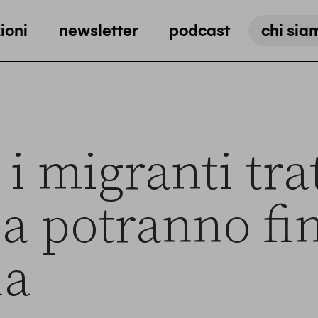
ioni
newsletter
podcast
chi sia
i migranti tra
lia potranno fin
ia