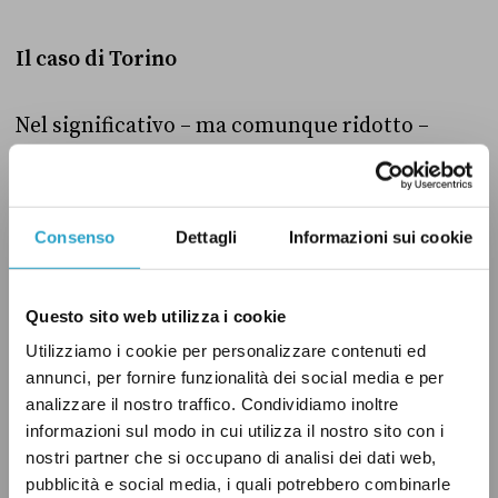
Il caso di Torino
Nel significativo – ma comunque ridotto –
gruppo di sorpassi al ballottaggio, c’è però una
città che del “ribaltone” sembra aver fatto
quasi una tradizione. A Torino, delle sei
Consenso
Dettagli
Informazioni sui cookie
tornate elettorali dal 1993 ad oggi, la metà ha
visto eleggere un sindaco battuto al primo al
Questo sito web utilizza i cookie
primo turno. Per ben due volte, nel 1993 e nel
Utilizziamo i cookie per personalizzare contenuti ed
1997, l’indipendente di centrosinistra
annunci, per fornire funzionalità dei social media e per
Valentino Castellani diventò primo cittadino
analizzare il nostro traffico. Condividiamo inoltre
dopo aver perso al primo turno: prima contro
informazioni sul modo in cui utilizza il nostro sito con i
l’ex sindaco comunista Diego Novelli – che al
nostri partner che si occupano di analisi dei dati web,
pubblicità e social media, i quali potrebbero combinarle
primo turno con il 36 per cento dei voti lo