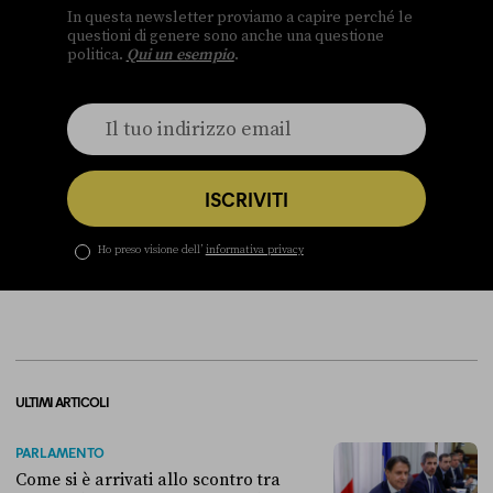
In questa newsletter proviamo a capire perché le
questioni di genere sono anche una questione
politica.
Qui un esempio
.
ISCRIVITI
Ho preso visione dell’
informativa privacy
ULTIMI ARTICOLI
PARLAMENTO
Come si è arrivati allo scontro tra