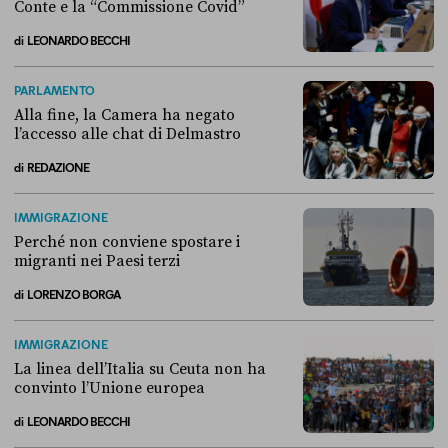
Conte e la “Commissione Covid”
di
LEONARDO BECCHI
Come si è arrivati allo scontro tra Conte e la “Commissione Covid”
PARLAMENTO
Alla fine, la Camera ha negato
l’accesso alle chat di Delmastro
di
REDAZIONE
Alla fine, la Camera ha negato l’accesso alle chat di Delmastro
IMMIGRAZIONE
Perché non conviene spostare i
migranti nei Paesi terzi
di
LORENZO BORGA
Perché non conviene spostare i migranti nei Paesi terzi
IMMIGRAZIONE
La linea dell’Italia su Ceuta non ha
convinto l’Unione europea
di
LEONARDO BECCHI