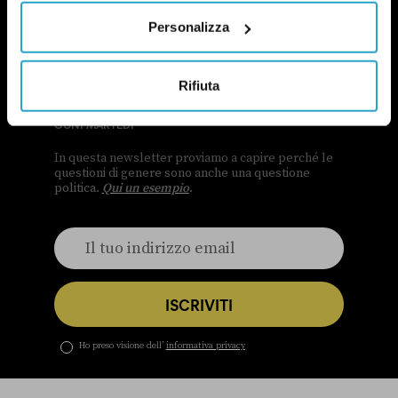
Personalizza
NEWSLETTER
Rifiuta
POLITICA DI UN CERTO GENERE
OGNI MARTEDÌ
In questa newsletter proviamo a capire perché le
questioni di genere sono anche una questione
politica.
Qui un esempio
.
ISCRIVITI
Ho preso visione dell’
informativa privacy