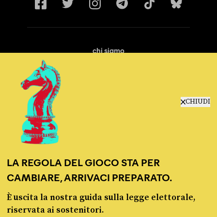
chi siamo
manifesto
redazione
progetti
lavora con noi
CHIUDI
contattaci
LA REGOLA DEL GIOCO STA PER
CAMBIARE, ARRIVACI PREPARATO.
È uscita la nostra guida sulla legge elettorale,
© Pagella Politica 2012 - 2026
riservata ai sostenitori.