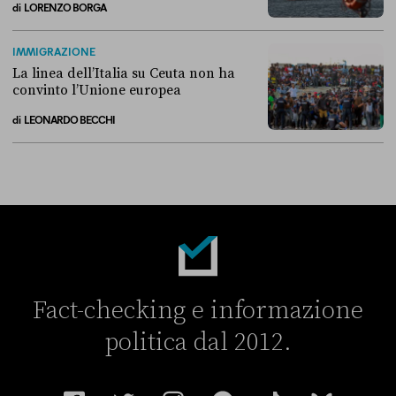
di
LORENZO BORGA
Perché non conviene spostare i migranti nei Paesi terzi
IMMIGRAZIONE
La linea dell’Italia su Ceuta non ha
convinto l’Unione europea
di
LEONARDO BECCHI
La linea dell’Italia su Ceuta non ha convinto l’Unione europea
Fact-checking e informazione
politica dal 2012.