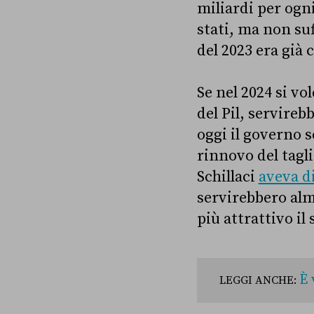
miliardi per ogn
stati, ma non suf
del 2023 era già
Se nel 2024 si vo
del Pil, servireb
oggi il governo 
rinnovo del tagli
Schillaci
aveva d
servirebbero alm
più attrattivo il
È 
LEGGI ANCHE: