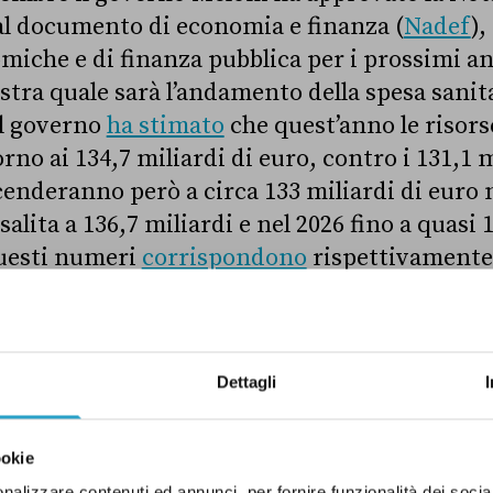
l documento di economia e finanza (
Nadef
),
iche e di finanza pubblica per i prossimi ann
tra quale sarà l’andamento della spesa sanitar
 Il governo
ha stimato
che quest’anno le risorse
no ai 134,7 miliardi di euro, contro i 131,1 m
cenderanno però a circa 133 miliardi di euro n
salita a 136,7 miliardi e nel 2026 fino a quasi 
questi numeri
corrispondono
rispettivamente 
el 2023, al 6,2 per cento sia nel 2024 sia nel 20
Dettagli
i di opposizione questi dati dimostrerebbero 
alla sanità. In realtà i numeri vanno letti con 
chiarito che queste stime fanno riferimento 
ookie
slazione vigente”. Come suggerisce il nome, q
nalizzare contenuti ed annunci, per fornire funzionalità dei socia