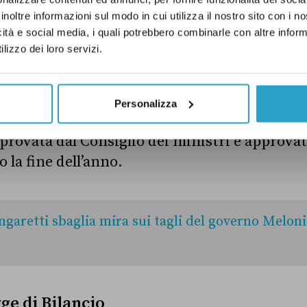
 considerato come si evolverà la spesa sanita
inoltre informazioni sul modo in cui utilizza il nostro sito con i 
icità e social media, i quali potrebbero combinarle con altre inform
almente in vigore, frutto non solo di scelte 
lizzo dei loro servizi.
cedenti.
queste cifre non tengono in considerazione l
Personalizza
otrà stanziare con la prossima legge di Bilanc
provata dal Consiglio dei ministri e approvat
 la fine dell’anno.
ngaretti sbaglia mira sui tagli del governo Meloni
gge di Bilancio