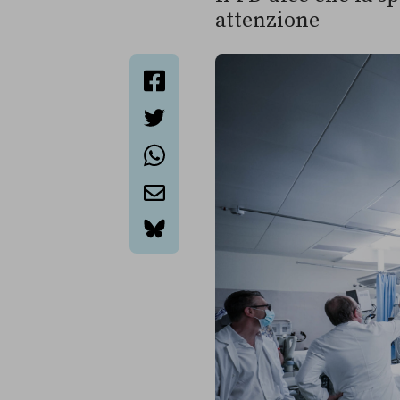
attenzione
facebook
twitter
whatsapp
email
bluesky