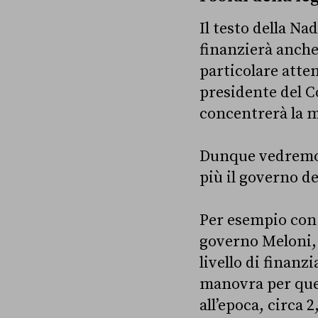
Il testo della Na
finanzierà anche
particolare atten
presidente del C
concentrerà la m
Dunque vedremo e
più il governo d
Per esempio con l
governo Meloni
livello di finanz
manovra per quest
all’epoca, circa 2