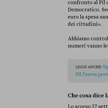
confronto al Pil 
Democratico. Sec
euro la spesa san
dei cittadini».
Abbiamo controlla
numeri vanno let
Sp
LEGGI ANCHE:
Pil l’aveva prev
Che cosa dice l
Lo scorso 27 set