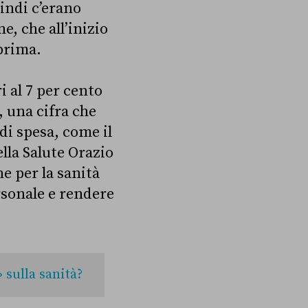
indi c’erano
e, che all’inizio
 prima.
i al 7 per cento
, una cifra che
di spesa, come il
ella Salute Orazio
e per la sanità
rsonale e rendere
 sulla sanità?