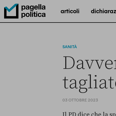
articoli
dichiaraz
Pagella Politica Logo
SANITÀ
Davver
tagliat
03 OTTOBRE 2023
Il PD dice che la s