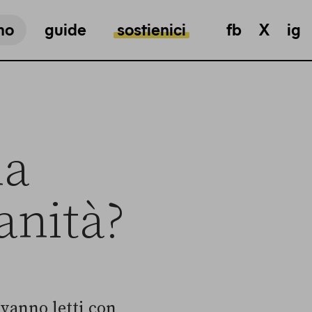
mo
guide
sostienici
fb
X
ig
ha
sanità?
 vanno letti con