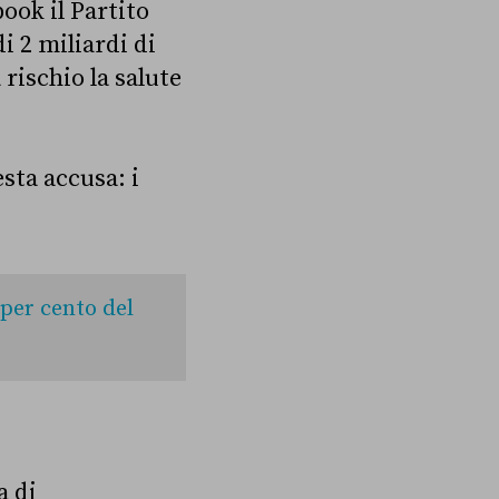
ook il Partito
i 2 miliardi di
rischio la salute
sta accusa: i
 per cento del
a di