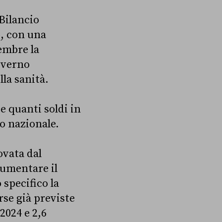
 Bilancio
o, con una
tembre la
overno
lla sanità.
 quanti soldi in
io nazionale.
ovata dal
aumentare il
 specifico la
rse già previste
 2024 e 2,6