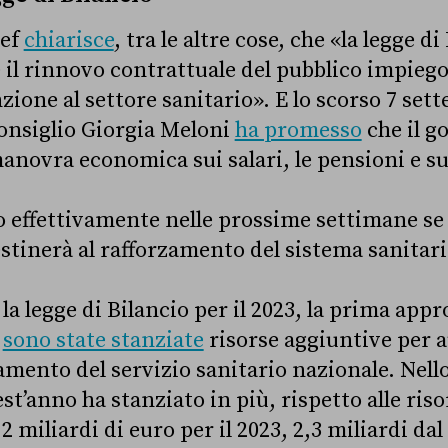
def
chiarisce
, tra le altre cose, che «la legge di
 il rinnovo contrattuale del pubblico impieg
zione al settore sanitario». E lo scorso 7 set
onsiglio Giorgia Meloni
ha promesso
che il g
anovra economica sui salari, le pensioni e su
ffettivamente nelle prossime settimane se e
estinerà al rafforzamento del sistema sanitar
a legge di Bilancio per il 2023, la prima appr
,
sono state stanziate
risorse aggiuntive per 
iamento del servizio sanitario nazionale. Nello
’anno ha stanziato in più, rispetto alle riso
,2 miliardi di euro per il 2023, 2,3 miliardi dal