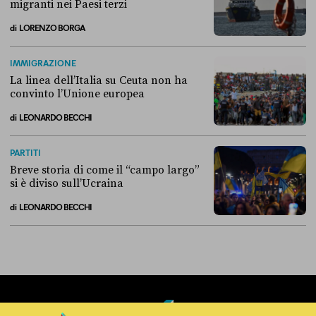
migranti nei Paesi terzi
di
LORENZO BORGA
Perché non conviene spostare i migranti nei Paesi terzi
IMMIGRAZIONE
La linea dell’Italia su Ceuta non ha
convinto l’Unione europea
di
LEONARDO BECCHI
La linea dell’Italia su Ceuta non ha convinto l’Unione europea
PARTITI
Breve storia di come il “campo largo”
si è diviso sull’Ucraina
di
LEONARDO BECCHI
Breve storia di come il “campo largo” si è diviso sull’Ucraina