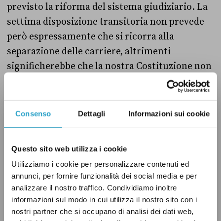
previsto la riforma del sistema giudiziario. La
settima disposizione transitoria non prevede
però espressamente che si ricorra alla
separazione delle carriere, altrimenti
significherebbe che la nostra Costituzione non
è mai stata attuata davvero fino a questo
momento. Sostenere che la separazione delle
carriere serva a uscire da un sistema di stampo
Consenso
Dettagli
Informazioni sui cookie
fascita è fuori luogo, e lo dico da sostenitore
del Sì», ha aggiunto Curreri.
Questo sito web utilizza i cookie
Utilizziamo i cookie per personalizzare contenuti ed
Già dopo la caduta del fascismo, durante il
annunci, per fornire funzionalità dei social media e per
governo provvisorio guidato da Ivanoe
analizzare il nostro traffico. Condividiamo inoltre
Bonomi, un decreto di settembre 1944
aveva
informazioni sul modo in cui utilizza il nostro sito con i
nostri partner che si occupano di analisi dei dati web,
annunciato
provvedimenti relativi alla riforma