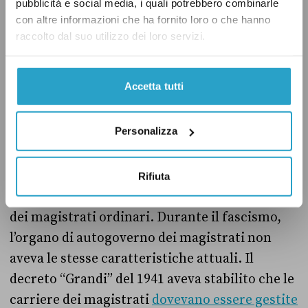
pubblicità e social media, i quali potrebbero combinarle
della legislazione penale, prevedendo alcune
con altre informazioni che ha fornito loro o che hanno
modifiche in attesa della «pubblicazione di
raccolto dal suo utilizzo dei loro servizi.
nuovi codici» in sostituzione di quelli previsti
dal fascismo. Negli anni successivi, infatti,
Accetta tutti
diverse norme hanno poi riformato il codice
“Rocco”.
Personalizza
Nel 1958
è stata approvata
la legge che regola il
funzionamento del CSM nella forma prevista
Rifiuta
oggi, che tutela l’autonomia e l’indipendenza
dei magistrati ordinari. Durante il fascismo,
l’organo di autogoverno dei magistrati non
aveva le stesse caratteristiche attuali. Il
decreto “Grandi” del 1941 aveva stabilito che le
carriere dei magistrati
dovevano essere gestite