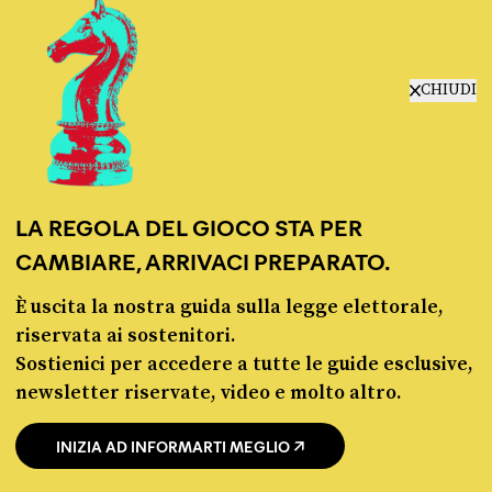
Fact-checking e informazione
CHIUDI
politica dal 2012.
LA REGOLA DEL GIOCO STA PER
CAMBIARE, ARRIVACI PREPARATO.
chi siamo
È uscita la nostra guida sulla legge elettorale,
manifesto
riservata ai sostenitori.
redazione
Sostienici per accedere a tutte le guide esclusive,
progetti
newsletter riservate, video e molto altro.
lavora con noi
contattaci
INIZIA AD INFORMARTI MEGLIO