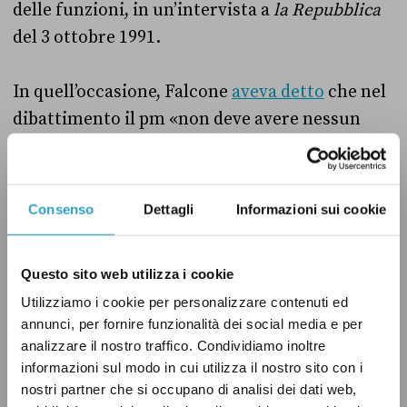
delle funzioni, in un’intervista a
la Repubblica
del 3 ottobre 1991.
In quell’occasione, Falcone
aveva detto
che nel
dibattimento il pm «non deve avere nessun
tipo di parentela col giudice e non essere, come
invece oggi è, una specie di paragiudice».
Secondo Falcone, «contraddice tutto ciò il
Consenso
Dettagli
Informazioni sui cookie
fatto che, avendo formazione e carriere
unificate, con destinazioni e ruoli
Questo sito web utilizza i cookie
intercambiabili, giudici e pm» sono di fatto
Utilizziamo i cookie per personalizzare contenuti ed
«indistinguibili gli uni dagli altri». Al
annunci, per fornire funzionalità dei social media e per
contrario, per Falcone giudice e pm dovevano
analizzare il nostro traffico. Condividiamo inoltre
essere «due figure strutturalmente
informazioni sul modo in cui utilizza il nostro sito con i
differenziate nelle competenze e nella
nostri partner che si occupano di analisi dei dati web,