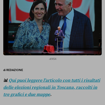
ANSA
di
REDAZIONE
📊
Qui puoi leggere l’articolo con tutti i risultati
delle elezioni regionali in Toscana, raccolti in
tre grafici e due mappe
.