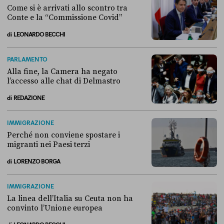
Come si è arrivati allo scontro tra
Conte e la “Commissione Covid”
di
LEONARDO BECCHI
Come si è arrivati allo scontro tra Conte e la “Commissione Covid”
PARLAMENTO
Alla fine, la Camera ha negato
l’accesso alle chat di Delmastro
di
REDAZIONE
Alla fine, la Camera ha negato l’accesso alle chat di Delmastro
IMMIGRAZIONE
Perché non conviene spostare i
migranti nei Paesi terzi
di
LORENZO BORGA
Perché non conviene spostare i migranti nei Paesi terzi
IMMIGRAZIONE
La linea dell’Italia su Ceuta non ha
convinto l’Unione europea