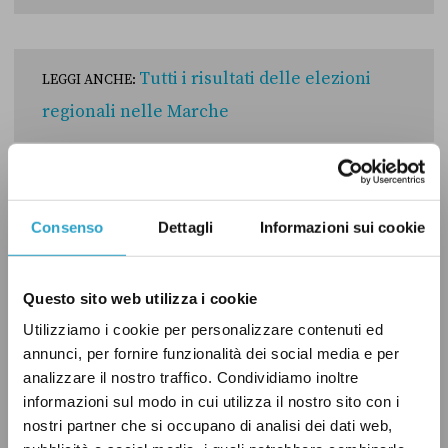
Tutti i risultati delle elezioni
LEGGI ANCHE:
regionali nelle Marche
Consenso
Dettagli
Informazioni sui cookie
LA REGOLA DEL GIOCO STA PER
CAMBIARE, ARRIVACI
Questo sito web utilizza i cookie
PREPARATO.
Utilizziamo i cookie per personalizzare contenuti ed
È uscita la nostra guida sulla legge
annunci, per fornire funzionalità dei social media e per
elettorale, riservata ai sostenitori.
analizzare il nostro traffico. Condividiamo inoltre
informazioni sul modo in cui utilizza il nostro sito con i
Sostienici per accedere a tutte le
nostri partner che si occupano di analisi dei dati web,
guide esclusive, newsletter riservate,