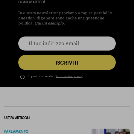
OGNI MARTEDÌ
In questa newsletter proviamo a capire perché le
questioni di genere sono anche una questione
politica.
Qui un esempio
.
ISCRIVITI
Ho preso visione dell’
informativa privacy
ULTIMI ARTICOLI
PARLAMENTO