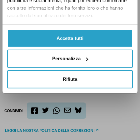
pubblicità e social media, i quali potrebbero combinarle
video e molto altro.
con altre informazioni che ha fornito loro o che hanno
raccolto dal suo utilizzo dei loro servizi.
INIZIA AD INFORMARTI MEGLIO
Accetta tutti
Personalizza
ELEZIONI REGIONALI
TOSCANA
Rifiuta
CONDIVIDI
twitter
email
bluesky
facebook
whatsapp
LEGGI LA NOSTRA POLITICA DELLE CORREZIONI