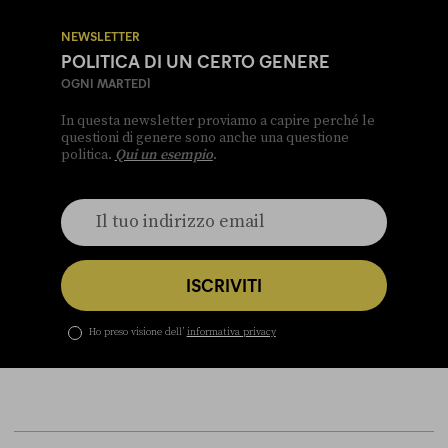
NEWSLETTER
POLITICA DI UN CERTO GENERE
OGNI MARTEDÌ
In questa newsletter proviamo a capire perché le
questioni di genere sono anche una questione
politica.
Qui un esempio
.
ISCRIVITI
Ho preso visione dell’
informativa privacy