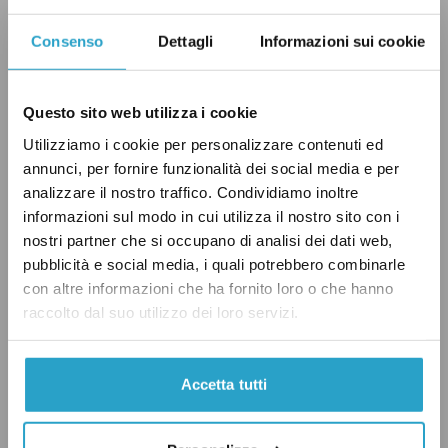
livello regionale. Nel 2023 la regione con la
Consenso
Dettagli
Informazioni sui cookie
speranza di vita più alta era il Trentino-Alto
Adige (84,3 anni), seguita da Lombardia (83,9
Questo sito web utilizza i cookie
anni) e Veneto (83,8 anni). In fondo alla
classifica c’erano – dal terzultimo all’ultimo
Utilizziamo i cookie per personalizzare contenuti ed
annunci, per fornire funzionalità dei social media e per
posto – la Calabria (82 anni), la Sicilia (81,8
analizzare il nostro traffico. Condividiamo inoltre
anni) e la Campania (81,4 anni). Dunque tra la
informazioni sul modo in cui utilizza il nostro sito con i
speranza di vita della prima regione in
nostri partner che si occupano di analisi dei dati web,
classifica e quella dell’ultima, ossia tra il
pubblicità e social media, i quali potrebbero combinarle
con altre informazioni che ha fornito loro o che hanno
Trentino-Alto Adige e la Campania, c’è un
raccolto dal suo utilizzo dei loro servizi.
divario di 2,9 anni, considerando sia gli uomini
sia le donne. Nel rapporto pubblicato a marzo,
la stessa Istat
ha sottolineato
che questo
Accetta tutti
divario «non accenna affatto a diminuire ma
semmai a crescere», dato che nel 2003 era pari