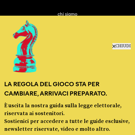
chi siamo
manifesto
redazione
progetti
lavora con noi
CHIUDI
contattaci
LA REGOLA DEL GIOCO STA PER
CAMBIARE, ARRIVACI PREPARATO.
È uscita la nostra guida sulla legge elettorale,
© Pagella Politica 2012 - 2026
riservata ai sostenitori.
Sostienici per accedere a tutte le guide esclusive,
Pagella Politica è una testata registrata presso il Tribunale di Milano, n. 55 del 8
newsletter riservate, video e molto altro.
marzo 2021. ISSN 2974-9387