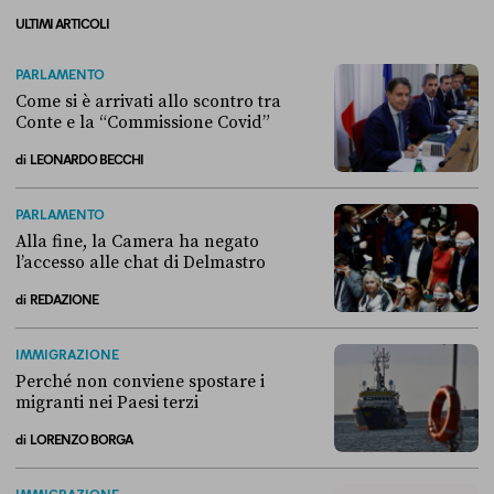
ULTIMI ARTICOLI
PARLAMENTO
Come si è arrivati allo scontro tra
Conte e la “Commissione Covid”
di
LEONARDO BECCHI
Come si è arrivati allo scontro tra Conte e la “Commissione Covid”
PARLAMENTO
Alla fine, la Camera ha negato
l’accesso alle chat di Delmastro
di
REDAZIONE
Alla fine, la Camera ha negato l’accesso alle chat di Delmastro
IMMIGRAZIONE
Perché non conviene spostare i
migranti nei Paesi terzi
di
LORENZO BORGA
Perché non conviene spostare i migranti nei Paesi terzi