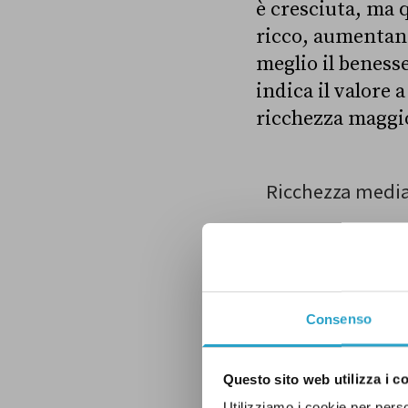
è cresciuta, ma 
ricco, aumentand
meglio il beness
indica il valore 
ricchezza maggior
Consenso
Questo sito web utilizza i c
Utilizziamo i cookie per perso