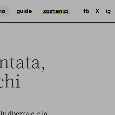
mo
guide
sostienici
fb
X
ig
ntata,
chi
iù diseguale, e lo