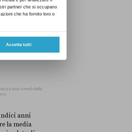
nostri partner che si occupano
azioni che ha fornito loro o
Accetta tutti
indici anni
re la media