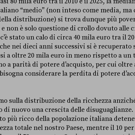
i 80 mila euro tra il 2010 e il 2025, la median
’italiano “medio” (non inteso come media, ma
lla distribuzione) si trova dunque più pover
 e non è solo questione di crollo dovuto alle c
c’è stato un calo di circa 40 mila euro tra il 20
che nei dieci anni successivi si è recuperato 
i a oltre 20 mila euro in meno rispetto a un 
o a parità di potere d’acquisto, per cui oltre a
 bisogna considerare la perdita di potere d’a
o sulla distribuzione della ricchezza anziché
 di nuovo una crescita delle disuguaglianze. 
nto più ricco della popolazione italiana detene
ezza totale nel nostro Paese, mentre il 10 per