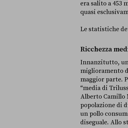
era salito a 453 
quasi esclusivam
Le statistiche de
Ricchezza med
Innanzitutto, u
miglioramento del
maggior parte. Pe
“media di Trilus
Alberto Camillo 
popolazione di du
un pollo consuma
diseguale. Allo 