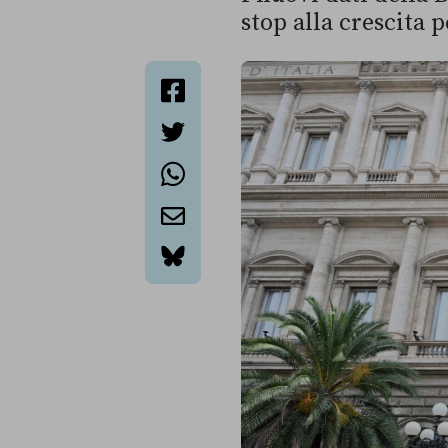
stop alla crescita 
facebook
twitter
whatsapp
email
bluesky