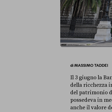
di
MASSIMO TADDEI
Il 3 giugno la Ba
della ricchezza i
del patrimonio de
possedeva in med
anche il valore 