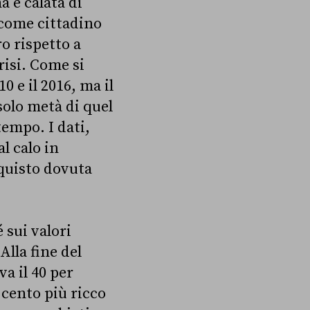
a è calata di
 come cittadino
o rispetto a
risi. Come si
10 e il 2016, ma il
solo metà di quel
tempo. I dati,
l calo in
cquisto dovuta
 sui valori
Alla fine del
va il 40 per
 cento più ricco