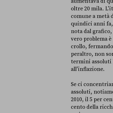
aumentava di quas
oltre 20 mila. L
comune a metà de
quindici anni fa,
nota dal grafico, 
vero problema è 
crollo, fermandos
peraltro, non son
termini assoluti
all’inflazione.
Se ci concentriam
assoluti, notiamo
2010, il 5 per ce
cento della ricch