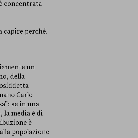
i è concentrata
 a capire perché.
riamente un
no, della
cosiddetta
mano Carlo
a”: se in una
, la media è di
ribuzione è
 alla popolazione