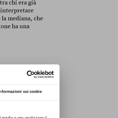
ra chi era già
 interpretare
e la mediana, che
zione ha una
Informazioni sui cookie
l media e per analizzare il