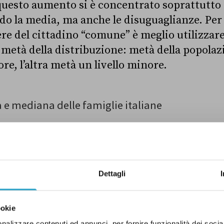
questo aumento si è concentrato soprattutto t
o la media, ma anche le disuguaglianze. Per
ere del cittadino “comune” è meglio utilizzar
a metà della distribuzione: metà della popola
e, l’altra metà un livello minore.
Dettagli
ookie
nalizzare contenuti ed annunci, per fornire funzionalità dei socia