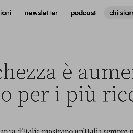
ioni
newsletter
podcast
chi sia
chezza è aume
o per i più ric
Banca d’Italia mostrano un’Italia sempre p