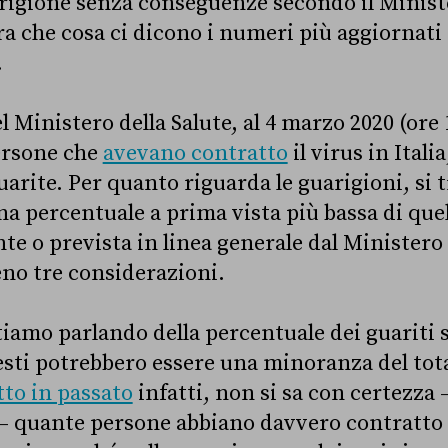
igione senza conseguenze secondo il Minister
 che cosa ci dicono i numeri più aggiornati 
.
l Ministero della Salute, al 4 marzo 2020 (ore 
persone che
avevano contratto
il virus in Itali
arite. Per quanto riguarda le guarigioni, si t
na percentuale a prima vista più bassa di quel
te o prevista in linea generale dal Ministero 
no tre considerazioni.
iamo parlando della percentuale dei guariti s
esti potrebbero essere una minoranza del tot
tto in passato
infatti, non si sa con certezza –
 – quante persone abbiano davvero contratto 