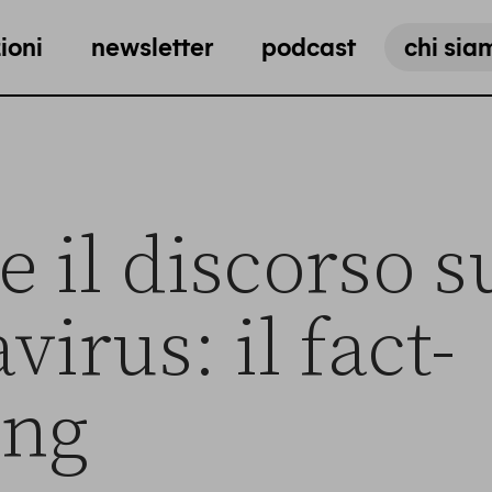
ioni
newsletter
podcast
chi sia
e il discorso s
irus: il fact-
ing