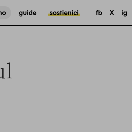
mo
guide
sostienici
fb
X
ig
ul