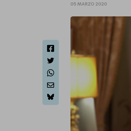
05 MARZO 2020
facebook
twitter
whatsapp
email
bluesky