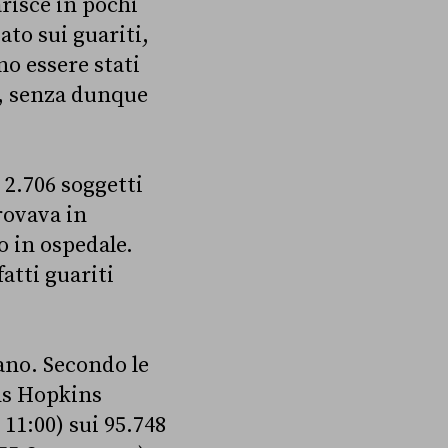
risce in pochi
ato sui guariti,
o essere stati
i, senza dunque
 2.706 soggetti
trovava in
o in ospedale.
atti guariti
iano. Secondo le
hns Hopkins
 11:00) sui 95.748