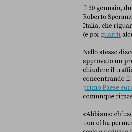
Il 30 gennaio, d
Roberto Speranz
Italia, che rigua
(e poi
guariti
alc
Nello stesso disc
approvato un pro
chiudere il traff
concentrando il 
primo Paese eur
comunque rimast
«Abbiamo chiuso 
non ci ha permess
scalo e arrivare d