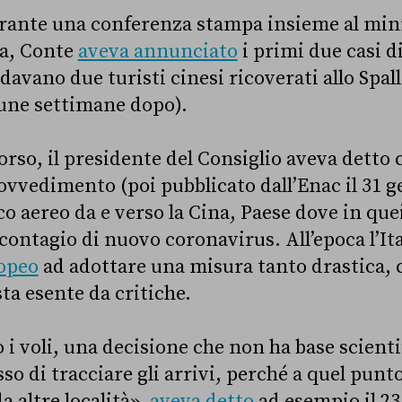
urante una conferenza stampa insieme al mini
a, Conte
aveva annunciato
i primi due casi d
rdavano due turisti cinesi ricoverati allo Spa
une settimane dopo).
orso, il presidente del Consiglio aveva detto 
vvedimento (poi pubblicato dall’Enac il 31 g
ico aereo da e verso la Cina, Paese dove in quei
contagio di nuovo coronavirus. All’epoca l’It
opeo
ad adottare una misura tanto drastica, 
a esente da critiche.
i voli, una decisione che non ha base scienti
o di tracciare gli arrivi, perché a quel punto
a altre località»,
aveva detto
ad esempio il 23