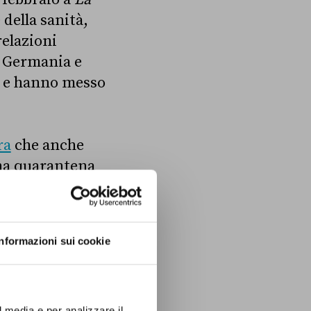
 della sanità,
elazioni
a, Germania e
i e hanno messo
ra
che anche
una quarantena
 dalle aree della
 sintomi evidenti
 dei singoli
Informazioni sui cookie
l media e per analizzare il