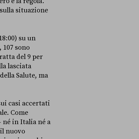
o è la regola.
sulla situazione
18:00) su un
a, 107 sono
ratta del 9 per
la lasciata
della Salute, ma
ui casi accertati
ale. Come
 né in Italia né a
il nuovo