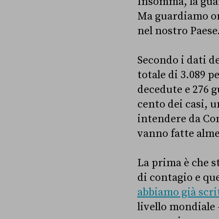
Insomma, la guar
Ma guardiamo ora
nel nostro Paese
Secondo i dati de
totale di 3.089 
decedute e 276 gu
cento dei casi, u
intendere da Con
vanno fatte alme
La prima è che st
di contagio e qu
abbiamo già scri
livello mondiale