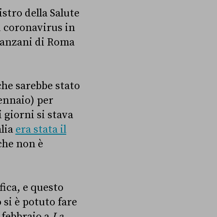
stro della Salute
i coronavirus in
llanzani di Roma
che sarebbe stato
ennaio) per
 giorni si stava
alia
era stata il
che non è
fica, e questo
 si è potuto fare
 febbraio a
La