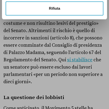
Infine, i senatori garantiscono (articolo 7) che,
nel svolgere le loro funzioni, i loro
Rifiuta
comportamenti «non siano contrari al buon
costume e non risultino lesivi del prestigio»
del Senato. Altrimenti il rischio è quello di
incorrere in sanzioni (articolo 8), che possono
essere comminate dal Consiglio di presidenza
di Palazzo Madama, seguendo l’articolo 67 del
Regolamento del Senato. Qui
si stabilisce
che
un senatore può essere escluso dai lavori
parlamentari «per un periodo non superiore a
dieci giorni».
La questione dei lobbisti
Come anticipato, il Movimento 5 stelle ha