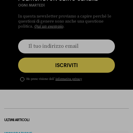
OGNI MARTEDÌ
In questa newsletter proviamo a capire perché le
questioni di genere sono anche una questione
politica.
Qui un esempio
.
ISCRIVITI
Ho preso visione dell’
informativa privacy
ULTIMI ARTICOLI