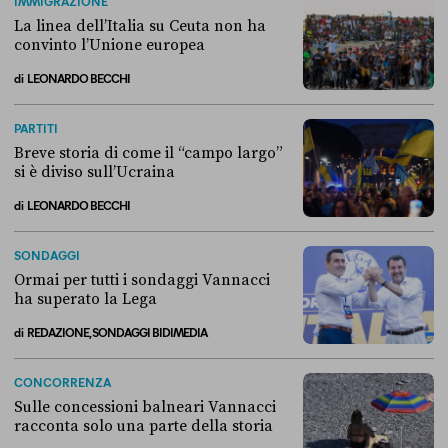
IMMIGRAZIONE
La linea dell’Italia su Ceuta non ha
convinto l’Unione europea
di
LEONARDO BECCHI
La linea dell’Italia su Ceuta non ha convinto l’Unione europea
PARTITI
Breve storia di come il “campo largo”
si è diviso sull’Ucraina
di
LEONARDO BECCHI
Breve storia di come il “campo largo” si è diviso sull’Ucraina
SONDAGGI
Ormai per tutti i sondaggi Vannacci
ha superato la Lega
di
REDAZIONE, SONDAGGI BIDIMEDIA
Ormai per tutti i sondaggi Vannacci ha superato la Lega
CONCORRENZA
Sulle concessioni balneari Vannacci
racconta solo una parte della storia