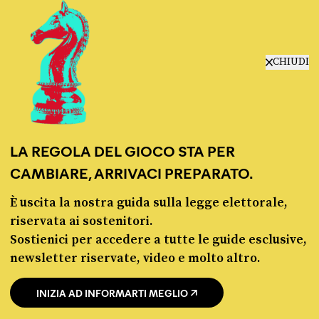
manifesto
redazione
progetti
lavora con noi
CHIUDI
contattaci
LA REGOLA DEL GIOCO STA PER
CAMBIARE, ARRIVACI PREPARATO.
È uscita la nostra guida sulla legge elettorale,
© Pagella Politica 2012 - 2026
riservata ai sostenitori.
Sostienici per accedere a tutte le guide esclusive,
Pagella Politica è una testata registrata presso il Tribunale di Milano, n. 55 del 8
newsletter riservate, video e molto altro.
marzo 2021. ISSN 2974-9387
INIZIA AD INFORMARTI MEGLIO
Privacy policy
Cookie policy