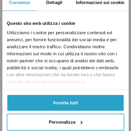
e di dover rifiutare doni per un valore
Consenso
Dettagli
Informazioni sui cookie
superiore ai 250 euro, come
previsto
dal codice
di condotta della Camera (dove
vige
anche
Questo sito web utilizza i cookie
l’obbligo di dichiarare finanziamenti superiori
Utilizziamo i cookie per personalizzare contenuti ed
ai 5 mila euro).
annunci, per fornire funzionalità dei social media e per
analizzare il nostro traffico. Condividiamo inoltre
Per quanto riguarda i doni, nel nuovo codice
informazioni sul modo in cui utilizza il nostro sito con i
nostri partner che si occupano di analisi dei dati web,
del Senato non si fa riferimento a nessun
pubblicità e social media, i quali potrebbero combinarle
valore monetario, ma si indica che i senatori
con altre informazioni che ha fornito loro o che hanno
dovranno valutare se i regali ricevuti siano
raccolto dal suo utilizzo dei loro servizi.
conformi «alle consuetudini di cortesia».
Anche qui, dunque, si è preferito optare per
Accetta tutti
un’indicazione vaga, piuttosto che
determinare una soglia monetaria.
Personalizza