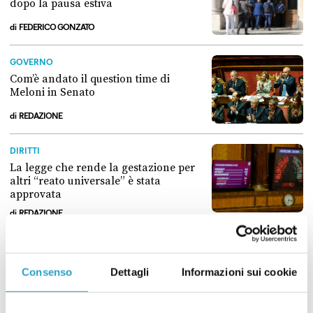
dopo la pausa estiva
di
FEDERICO GONZATO
Il Parlamento se la prende comoda dopo la pausa estiva
GOVERNO
Com’è andato il question time di
Meloni in Senato
di
REDAZIONE
Com’è andato il question time di Meloni in Senato
DIRITTI
La legge che rende la gestazione per
altri “reato universale” è stata
approvata
di
REDAZIONE
La legge che rende la gestazione per altri “reato universale” è stata
GIUSTIZIA
Il Senato ha approvato una stretta
Consenso
Dettagli
Informazioni sui cookie
alle intercettazioni
di
REDAZIONE