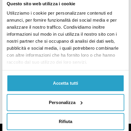
Questo sito web utilizza i cookie
Il Senato ha approvato una stretta alle intercettazioni
PARLAMENTO
Utilizziamo i cookie per personalizzare contenuti ed
I codici di condotta per i
annunci, per fornire funzionalità dei social media e per
parlamentari contano poco
analizzare il nostro traffico. Condividiamo inoltre
di
FEDERICO GONZATO
informazioni sul modo in cui utilizza il nostro sito con i
nostri partner che si occupano di analisi dei dati web,
I codici di condotta per i parlamentari contano poco
PARLAMENTO
pubblicità e social media, i quali potrebbero combinarle
Che cosa è successo nella rissa alla
con altre informazioni che ha fornito loro o che hanno
Camera
raccolto dal suo utilizzo dei loro servizi.
di
FEDERICO GONZATO
Che cosa è successo nella rissa alla Camera
Accetta tutti
CARICA ALTRI ARTICOLI
Personalizza
Rifiuta