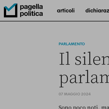
articoli
dichiaraz
Pagella Politica Logo
PARLAMENTO
Il sil
parlam
07 MAGGIO 2024
Sono poco noti, ma 