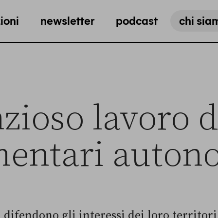
ioni
newsletter
podcast
chi sia
enzioso lavoro d
entari autono
difendono gli interessi dei loro territori