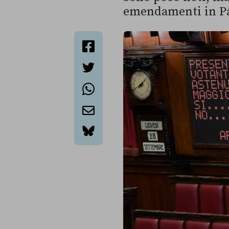
emendamenti in Par
facebook
twitter
whatsapp
email
bluesky