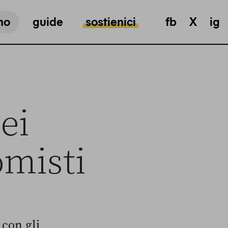
mo
guide
sostienici
fb
X
ig
ei
misti
 con gli