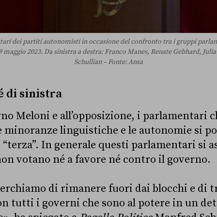
ri dei partiti autonomisti in occasione del confronto tra i gruppi parlam
 9 maggio 2023. Da sinistra a destra: Franco Manes, Renate Gebhard, Jul
Schullian – Fonte: Ansa
é di sinistra
rno Meloni e all’opposizione, i parlamentari c
 minoranze linguistiche e le autonomie si po
 “terza”. In generale questi parlamentari si 
 non votano né a favore né contro il governo.
chiamo di rimanere fuori dai blocchi e di 
on tutti i governi che sono al potere in un d