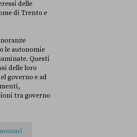
ressi delle
nome di Trento e
minoranze
no le autonomie
esaminate. Questi
si delle loro
del governo e ad
imenti,
isioni tra governo
amentari