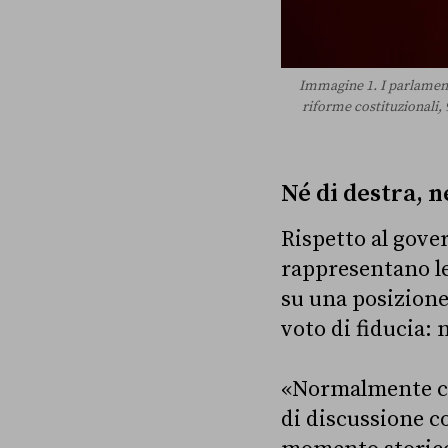
Immagine 1. I parlamenta
riforme costituzionali,
Né di destra, n
Rispetto al gove
rappresentano le
su una posizione
voto di fiducia:
«Normalmente cer
di discussione c