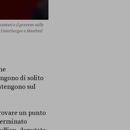
entari e il governo sulle
ia Unterberger e Manfred
he
ngono di solito
astengono sul
trovare un punto
eterminato