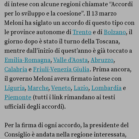
di intese con alcune regioni chiamate “Accordi
per lo sviluppo e la coesione”. Il 13 marzo
Meloni ha siglato un accordo di questo tipo con
le province autonome di
Trento
e di
Bolzano
, il
giorno dopo è stato il turno della Toscana,
mentre dall’inizio di quest’anno è già toccato a
Emilia-Romagna
,
Valle d’Aosta
,
Abruzzo
,
Calabria
e
Friuli-Venezia Giulia
. Prima ancora,
il governo Meloni aveva firmato intese con
Liguria
,
Marche
,
Veneto
,
Lazio
,
Lombardia
e
Piemonte
(tutti i link rimandano ai testi
ufficiali degli accordi).
Per la firma di ogni accordo, la presidente del
Consiglio è andata nella regione interessata,