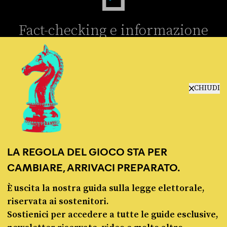
Fact-checking e informazione
politica dal 2012.
CHIUDI
chi siamo
manifesto
LA REGOLA DEL GIOCO STA PER
redazione
CAMBIARE, ARRIVACI PREPARATO.
progetti
lavora con noi
È uscita la nostra guida sulla legge elettorale,
contattaci
riservata ai sostenitori.
Sostienici per accedere a tutte le guide esclusive,