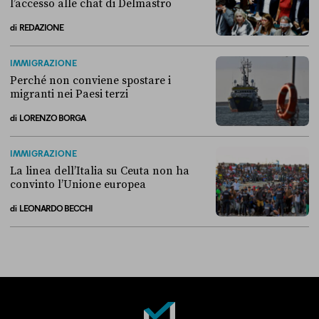
l’accesso alle chat di Delmastro
di
REDAZIONE
Alla fine, la Camera ha negato l’accesso alle chat di Delmastro
IMMIGRAZIONE
Perché non conviene spostare i
migranti nei Paesi terzi
di
LORENZO BORGA
Perché non conviene spostare i migranti nei Paesi terzi
IMMIGRAZIONE
La linea dell’Italia su Ceuta non ha
convinto l’Unione europea
di
LEONARDO BECCHI
La linea dell’Italia su Ceuta non ha convinto l’Unione europea