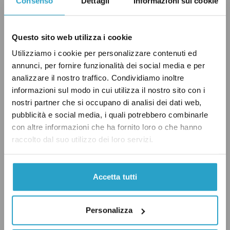
Consenso
Dettagli
Informazioni sui cookie
contro la legge elettorale campana.
Questo sito web utilizza i cookie
De Luca ha criticato la decisione della Corte
Utilizziamo i cookie per personalizzare contenuti ed
Costituzionale,
scrivendo
su Facebook:
annunci, per fornire funzionalità dei social media e per
«Accolta una tesi strampalata, progettata in
analizzare il nostro traffico. Condividiamo inoltre
udienza, che ha fatto inorridire autorevoli
informazioni sul modo in cui utilizza il nostro sito con i
nostri partner che si occupano di analisi dei dati web,
costituzionalisti. La buona notizia è che ci sarà
pubblicità e social media, i quali potrebbero combinarle
molto lavoro per gli imbianchini. Si dovrà
con altre informazioni che ha fornito loro o che hanno
infatti cancellare in tutte le sedi giudiziarie del
raccolto dal suo utilizzo dei loro servizi.
Paese la scritta: la legge è uguale per tutti».
Accetta tutti
Ogni regione italiana vota a
LEGGI ANCHE:
modo suo
Personalizza