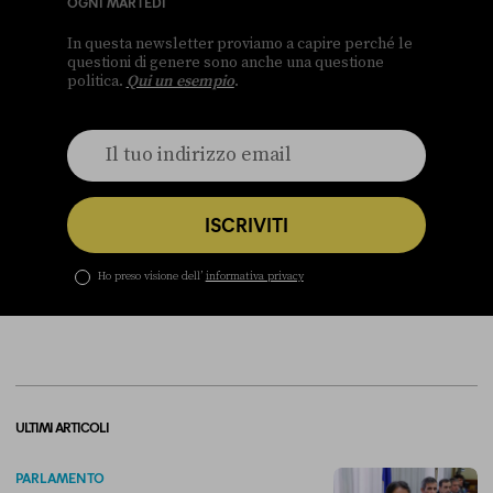
OGNI MARTEDÌ
In questa newsletter proviamo a capire perché le
questioni di genere sono anche una questione
politica.
Qui un esempio
.
ISCRIVITI
Ho preso visione dell’
informativa privacy
ULTIMI ARTICOLI
PARLAMENTO