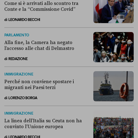
Come si è arrivati allo scontro tra
Conte e la “Commissione Covid”
di
LEONARDO BECCHI
Come si è arrivati allo scontro tra Conte e la “Commissione Covid”
PARLAMENTO
Alla fine, la Camera ha negato
l’accesso alle chat di Delmastro
di
REDAZIONE
Alla fine, la Camera ha negato l’accesso alle chat di Delmastro
IMMIGRAZIONE
Perché non conviene spostare i
migranti nei Paesi terzi
di
LORENZO BORGA
Perché non conviene spostare i migranti nei Paesi terzi
IMMIGRAZIONE
La linea dell’Italia su Ceuta non ha
convinto l’Unione europea
di
LEONARDO BECCHI