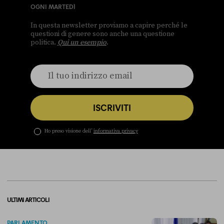
OGNI MARTEDÌ
In questa newsletter proviamo a capire perché le
questioni di genere sono anche una questione
politica.
Qui un esempio
.
ISCRIVITI
Ho preso visione dell’
informativa privacy
ULTIMI ARTICOLI
PARLAMENTO