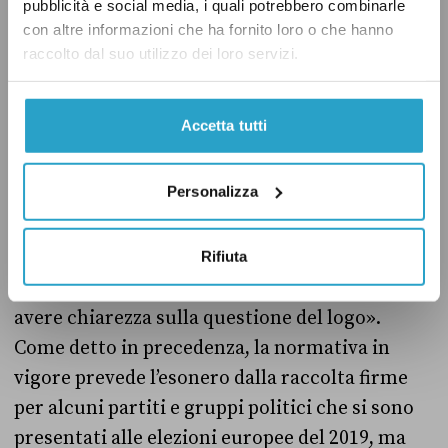
pubblicità e social media, i quali potrebbero combinarle
il suo simbolo nella stessa lista del Pd alle
con altre informazioni che ha fornito loro o che hanno
elezioni europee di tre anni fa, eleggendo tra
raccolto dal suo utilizzo dei loro servizi.
gli altri lo stesso Calenda come eurodeputato.
Accetta tutti
Ci sono però alcuni dubbi sulla possibilità che
Azione venga esonerata dalla raccolta firme
Personalizza
grazie a questo collegamento con “Siamo
europei”: l’8 agosto, lo stesso leader di Azione,
intervistato dal
Corriere della Sera
,
ha detto
Rifiuta
che uno dei suoi obiettivi sarà «cercare di
avere chiarezza sulla questione del logo».
Come detto in precedenza, la normativa in
vigore prevede l’esonero dalla raccolta firme
per alcuni partiti e gruppi politici che si sono
presentati alle elezioni europee del 2019, ma