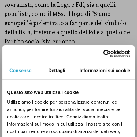
sovranisti, come la Lega e Fdi, sia a quelli
populisti, come il M5s. Il logo di “Siamo
europei” è poi entrato a far parte del simbolo
della lista, insieme a quello del Pd e a quello del
Partito socialista europeo.
Dopo le elezioni europee, mentre era ancora
iscritto al Pd, Calenda
aveva espresso
Consenso
Dettagli
Informazioni sui cookie
l’intenzione di trasformare il movimento
“Siamo europei” in un vero e proprio partito.
Questo sito web utilizza i cookie
L’idea si è concretizzata il 21 novembre 2019
Utilizziamo i cookie per personalizzare contenuti ed
quando Calenda, una volta uscito dal Pd,
ha
annunci, per fornire funzionalità dei social media e per
trasformato
“Siamo europei” in Azione.
analizzare il nostro traffico. Condividiamo inoltre
Quest’ultima sarebbe dunque la continuazione
informazioni sul modo in cui utilizza il nostro sito con i
nostri partner che si occupano di analisi dei dati web,
naturale del movimento che aveva presentato