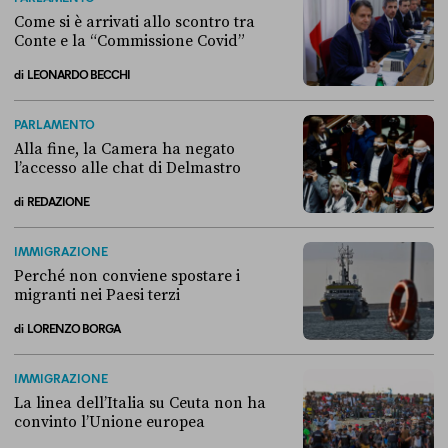
Come si è arrivati allo scontro tra
Conte e la “Commissione Covid”
di
LEONARDO BECCHI
Come si è arrivati allo scontro tra Conte e la “Commissione Covid”
PARLAMENTO
Alla fine, la Camera ha negato
l’accesso alle chat di Delmastro
di
REDAZIONE
Alla fine, la Camera ha negato l’accesso alle chat di Delmastro
IMMIGRAZIONE
Perché non conviene spostare i
migranti nei Paesi terzi
di
LORENZO BORGA
Perché non conviene spostare i migranti nei Paesi terzi
IMMIGRAZIONE
La linea dell’Italia su Ceuta non ha
convinto l’Unione europea