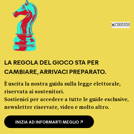
manifesto
redazione
progetti
lavora con noi
CHIUDI
contattaci
LA REGOLA DEL GIOCO STA PER
CAMBIARE, ARRIVACI PREPARATO.
È uscita la nostra guida sulla legge elettorale,
© Pagella Politica 2012 - 2026
riservata ai sostenitori.
Sostienici per accedere a tutte le guide esclusive,
Pagella Politica è una testata registrata presso il Tribunale di Milano, n. 55 del 8
newsletter riservate, video e molto altro.
marzo 2021. ISSN 2974-9387
INIZIA AD INFORMARTI MEGLIO
Privacy policy
Cookie policy