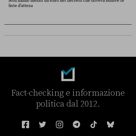
Non hanno messo un euro nel decreto che doveva ridurre le
liste d’attesa
FONTE
DATA
Sky Live In
6 LUGLIO
Fact-checking e informazione
politica dal 2012.