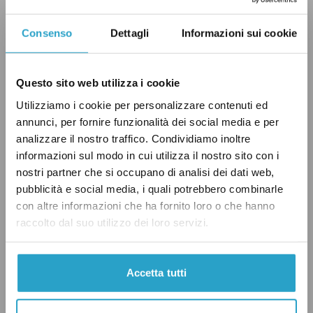
salvare vite, non solo il pattugliamento
Consenso
Dettagli
Informazioni sui cookie
costiero.
Questo sito web utilizza i cookie
Gli sbarchi infatti continuano: il totale delle
Utilizziamo i cookie per personalizzare contenuti ed
persone sbarcate nel 2014 ha raggiunto i
annunci, per fornire funzionalità dei social media e per
analizzare il nostro traffico. Condividiamo inoltre
170.100
– un
record storico
– mentre i profughi
informazioni sul modo in cui utilizza il nostro sito con i
arrivati nei primi due mesi del 2015 (aggiornati
nostri partner che si occupano di analisi dei dati web,
al 2 marzo 2015 per la precisione) è di
7.822,
pubblicità e social media, i quali potrebbero combinarle
ovvero 2.271
persone in più rispetto allo stesso
con altre informazioni che ha fornito loro o che hanno
raccolto dal suo utilizzo dei loro servizi.
periodo dello scorso anno, secondo dati Ismu.
Accetta tutti
Verdetto