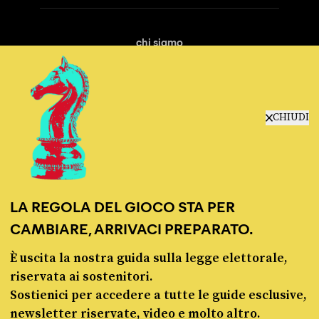
chi siamo
manifesto
redazione
progetti
lavora con noi
CHIUDI
contattaci
LA REGOLA DEL GIOCO STA PER
CAMBIARE, ARRIVACI PREPARATO.
È uscita la nostra guida sulla legge elettorale,
© Pagella Politica 2012 - 2026
riservata ai sostenitori.
Sostienici per accedere a tutte le guide esclusive,
Pagella Politica è una testata registrata presso il Tribunale di Milano, n. 55 del 8
newsletter riservate, video e molto altro.
marzo 2021. ISSN 2974-9387