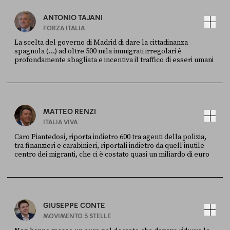
ANTONIO TAJANI
FORZA ITALIA
La scelta del governo di Madrid di dare la cittadinanza
spagnola (...) ad oltre 500 mila immigrati irregolari è
profondamente sbagliata e incentiva il traffico di esseri umani
FONTE
DATA
X
30 LUGLIO
MATTEO RENZI
ITALIA VIVA
Caro Piantedosi, riporta indietro 600 tra agenti della polizia,
tra finanzieri e carabinieri, riportali indietro da quell’inutile
centro dei migranti, che ci è costato quasi un miliardo di euro
FONTE
DATA
Sky Live In
6 LUGLIO
GIUSEPPE CONTE
MOVIMENTO 5 STELLE