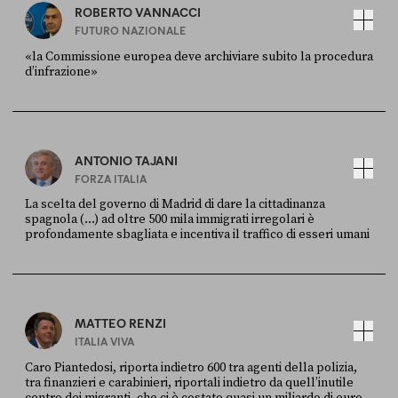
ROBERTO VANNACCI
FUTURO NAZIONALE
«la Commissione europea deve archiviare subito la procedura
d’infrazione»
FONTE
DATA
Ansa
28 LUGLIO 2026
ANTONIO TAJANI
FORZA ITALIA
La scelta del governo di Madrid di dare la cittadinanza
spagnola (...) ad oltre 500 mila immigrati irregolari è
profondamente sbagliata e incentiva il traffico di esseri umani
FONTE
DATA
X
30 LUGLIO
MATTEO RENZI
ITALIA VIVA
Caro Piantedosi, riporta indietro 600 tra agenti della polizia,
tra finanzieri e carabinieri, riportali indietro da quell’inutile
centro dei migranti, che ci è costato quasi un miliardo di euro