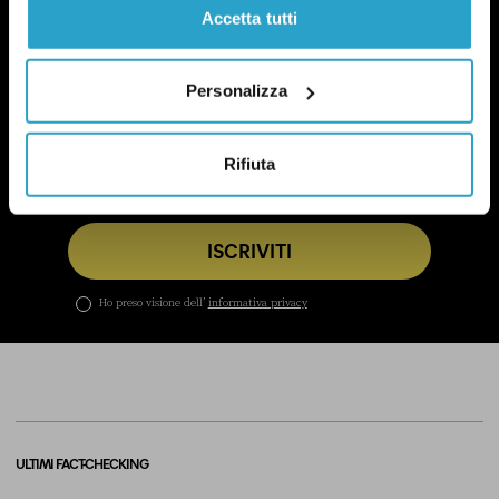
POLITICA DI UN CERTO GENERE
Accetta tutti
OGNI MARTEDÌ
In questa newsletter proviamo a capire perché le
questioni di genere sono anche una questione
Personalizza
politica.
Qui un esempio
.
Rifiuta
ISCRIVITI
Ho preso visione dell’
informativa privacy
ULTIMI FACT-CHECKING