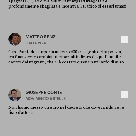
spagnola (...) ad oltre 500 mila immigrati irregolari è
profondamente sbagliata e incentiva il traffico di esseri umani
FONTE
DATA
X
30 LUGLIO
MATTEO RENZI
ITALIA VIVA
Caro Piantedosi, riporta indietro 600 tra agenti della polizia,
tra finanzieri e carabinieri, riportali indietro da quell’inutile
centro dei migranti, che ci è costato quasi un miliardo di euro
FONTE
DATA
Sky Live In
6 LUGLIO
GIUSEPPE CONTE
MOVIMENTO 5 STELLE
Non hanno messo un euro nel decreto che doveva ridurre le
liste d’attesa
FONTE
DATA
Sky Live In
6 LUGLIO