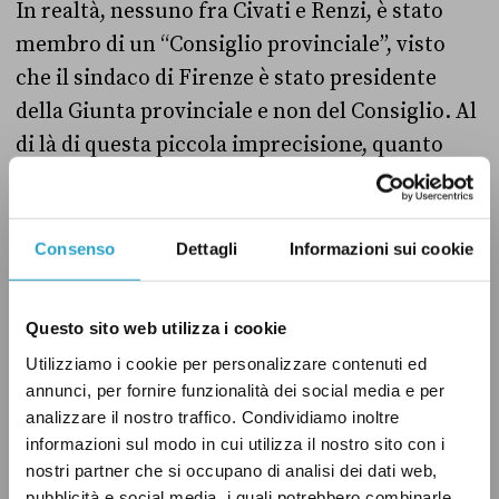
In realtà, nessuno fra Civati e Renzi, è stato
membro di un “Consiglio provinciale”, visto
che il sindaco di Firenze è stato presidente
della Giunta provinciale e non del Consiglio. Al
di là di questa piccola imprecisione, quanto
dice Cuperlo è fondamentalmente vero. Civati
entra nelle amministrazioni locali nel 2002,
con un’anzianità politica di 11 anni, Renzi inizia
Consenso
Dettagli
Informazioni sui cookie
la sua carriera politica nel 2004 (9 anni di
anzianità) e il “giovane” Cuperlo nel 2006, con
Questo sito web utilizza i cookie
“soli” 7 anni di carriera politica nelle istituzioni
Utilizziamo i cookie per personalizzare contenuti ed
del nostro Paese: un “Vero” da Pagella Politica!
annunci, per fornire funzionalità dei social media e per
analizzare il nostro traffico. Condividiamo inoltre
informazioni sul modo in cui utilizza il nostro sito con i
nostri partner che si occupano di analisi dei dati web,
ISTITUZIONI
PD
VERO
pubblicità e social media, i quali potrebbero combinarle