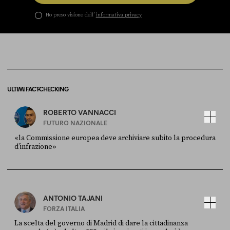
Ho preso visione dell’
informativa privacy
ULTIMI FACT-CHECKING
ROBERTO VANNACCI
FUTURO NAZIONALE
«la Commissione europea deve archiviare subito la procedura
d’infrazione»
FONTE
DATA
Ansa
28 LUGLIO 2026
ANTONIO TAJANI
FORZA ITALIA
La scelta del governo di Madrid di dare la cittadinanza