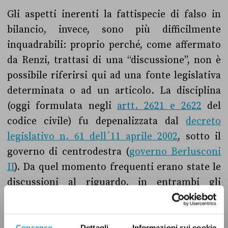
Gli aspetti inerenti la fattispecie di falso in
bilancio, invece, sono più difficilmente
inquadrabili: proprio perché, come affermato
da Renzi, trattasi di una “discussione”, non è
possibile riferirsi qui ad una fonte legislativa
determinata o ad un articolo. La disciplina
(oggi formulata negli
artt. 2621 e 2622
del
codice civile) fu depenalizzata dal
decreto
legislativo n. 61 dell´11 aprile 2002
, sotto il
governo di centrodestra (
governo Berlusconi
II
). Da quel momento frequenti erano state le
discussioni al riguardo, in entrambi gli
schieramenti di
centrosinistra
e di
centrodestra
. Per venire poi ai giorni nostri,
Consenso
Dettagli
Informazioni sui cookie