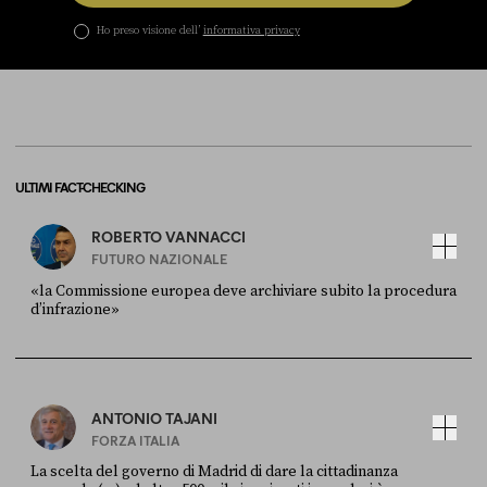
Ho preso visione dell’
informativa privacy
ULTIMI FACT-CHECKING
ROBERTO VANNACCI
FUTURO NAZIONALE
«la Commissione europea deve archiviare subito la procedura
d’infrazione»
FONTE
DATA
Ansa
28 LUGLIO 2026
ANTONIO TAJANI
FORZA ITALIA
La scelta del governo di Madrid di dare la cittadinanza