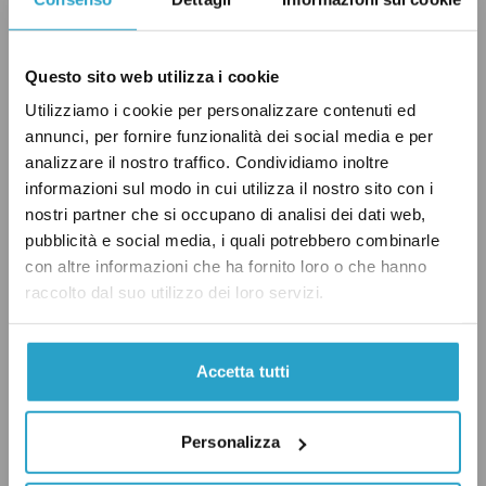
quando, già
nel mese di giugno
, il reato di falso
in bilancio veniva compreso nelle linee guida
della riforma della giustizia elaborate dal
Questo sito web utilizza i cookie
governo.
Più recentemente
, il Guardasigilli
Utilizziamo i cookie per personalizzare contenuti ed
Orlando confermava l’obiettivo di riformare la
annunci, per fornire funzionalità dei social media e per
disciplina del reato medesimo, chiarendo che
analizzare il nostro traffico. Condividiamo inoltre
informazioni sul modo in cui utilizza il nostro sito con i
al Senato è in vita una discussione al riguardo.
nostri partner che si occupano di analisi dei dati web,
pubblicità e social media, i quali potrebbero combinarle
con altre informazioni che ha fornito loro o che hanno
Alla luce di quanto detto, diamo un “Vero” a
raccolto dal suo utilizzo dei loro servizi.
Matteo Renzi.
Accetta tutti
FALSO IN BILANCIO
GIUSTIZIA
Personalizza
GOVERNO RENZI
PD
VERO