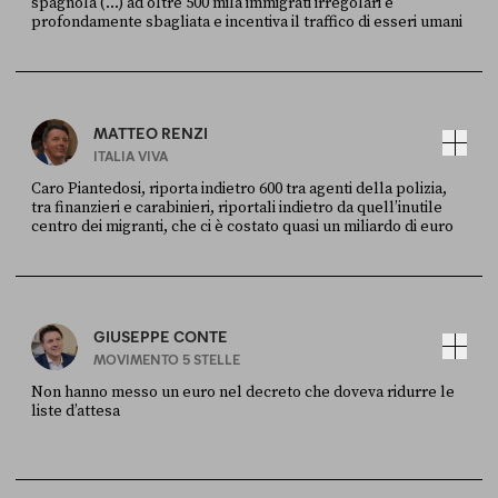
spagnola (...) ad oltre 500 mila immigrati irregolari è
profondamente sbagliata e incentiva il traffico di esseri umani
FONTE
DATA
X
30 LUGLIO
MATTEO RENZI
ITALIA VIVA
Caro Piantedosi, riporta indietro 600 tra agenti della polizia,
tra finanzieri e carabinieri, riportali indietro da quell’inutile
centro dei migranti, che ci è costato quasi un miliardo di euro
FONTE
DATA
Sky Live In
6 LUGLIO
GIUSEPPE CONTE
MOVIMENTO 5 STELLE
Non hanno messo un euro nel decreto che doveva ridurre le
liste d’attesa
FONTE
DATA
Sky Live In
6 LUGLIO