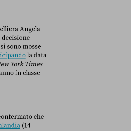
elliera Angela
a decisione
 si sono mosse
icipando
la data
ew York Times
anno in classe
confermato che
nlandia
(14