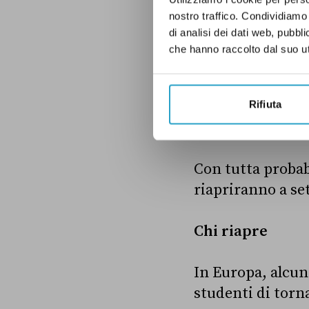
anche durante la c
nostro traffico. Condividiamo 
di analisi dei dati web, pubbl
In linea teorica, 
che hanno raccolto dal suo uti
2020» (art. 10, c
verrà posticipat
esempio, il pres
Rifiuta
è al centro dei n
Con tutta probabi
riapriranno a se
Chi riapre
In Europa, alcun
studenti di torna