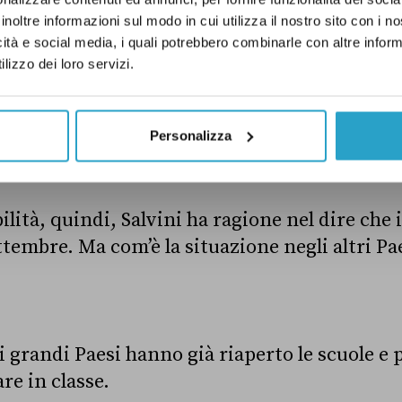
osiddetta “fase 2”, iniziata il 4 maggio (art. 1,
inoltre informazioni sul modo in cui utilizza il nostro sito con i 
icità e social media, i quali potrebbero combinarle con altre inform
le misure dell’
ultimo Dpcm
«sono efficaci fin
lizzo dei loro servizi.
o. 1), ma al momento è quasi certo che il ritor
o. In un’intervista con
la Repubblica
del 25 ap
idente del Consiglio Giuseppe Conte
ha dichi
Personalizza
ostri pensieri e riaprirà a settembre».
lità, quindi, Salvini ha ragione nel dire che in
ttembre. Ma com’è la situazione negli altri Pa
i grandi Paesi hanno già riaperto le scuole e 
re in classe.