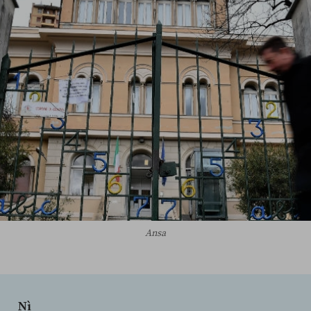
Ansa
Nì