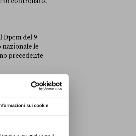
mo controllato.
il Dpcm del 9
io nazionale le
rno precedente
sati alla
e ridurre il
Informazioni sui cookie
 co. 1) ma, dopo
marranno chiuse
l media e per analizzare il