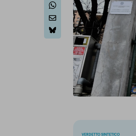
whatsapp
email
bluesky
VERDETTO SINTETICO