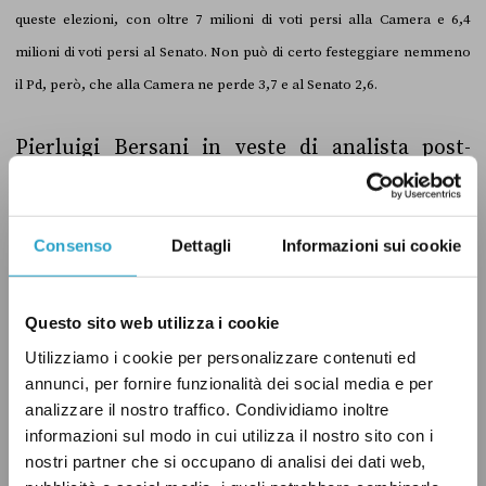
queste elezioni, con oltre 7 milioni di voti persi alla Camera e 6,4
milioni di voti persi al Senato. Non può di certo festeggiare nemmeno
il Pd, però, che alla Camera ne perde 3,7 e al Senato 2,6.
Pierluigi Bersani in veste di analista post-
elettorale si guadagna un “Vero” targato
Pagella Politica.
Consenso
Dettagli
Informazioni sui cookie
Ai seguenti link si possono consultare i dati del
Ministero dell’Interno relativi alle
elezioni del
Questo sito web utilizza i cookie
2008
e a
quelle del 2013
usati per elaborare
Utilizziamo i cookie per personalizzare contenuti ed
l’Excel.
annunci, per fornire funzionalità dei social media e per
analizzare il nostro traffico. Condividiamo inoltre
informazioni sul modo in cui utilizza il nostro sito con i
nostri partner che si occupano di analisi dei dati web,
ELEZIONI
ISTITUZIONI
PD
VERO