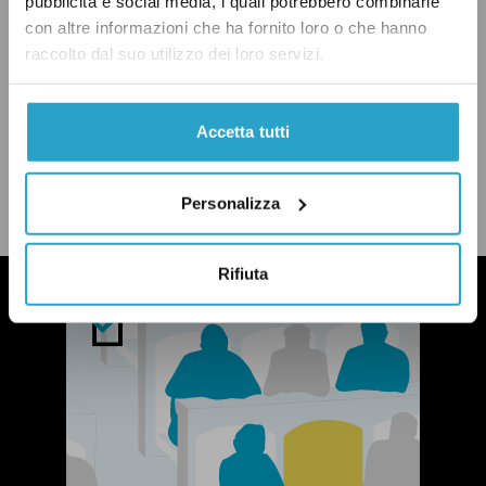
pubblicità e social media, i quali potrebbero combinarle
con altre informazioni che ha fornito loro o che hanno
raccolto dal suo utilizzo dei loro servizi.
Accetta tutti
CONDIVIDI
twitter
email
bluesky
facebook
whatsapp
Personalizza
LEGGI LA NOSTRA POLITICA DELLE CORREZIONI
Rifiuta