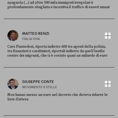
spagnola (...) ad oltre 500 mila immigrati irregolari è
profondamente sbagliata e incentiva il traffico di esseri umani
FONTE
DATA
X
30 LUGLIO
MATTEO RENZI
ITALIA VIVA
Caro Piantedosi, riporta indietro 600 tra agenti della polizia,
tra finanzieri e carabinieri, riportali indietro da quell’inutile
centro dei migranti, che ci è costato quasi un miliardo di euro
FONTE
DATA
Sky Live In
6 LUGLIO
GIUSEPPE CONTE
MOVIMENTO 5 STELLE
Non hanno messo un euro nel decreto che doveva ridurre le
liste d’attesa
FONTE
DATA
Sky Live In
6 LUGLIO