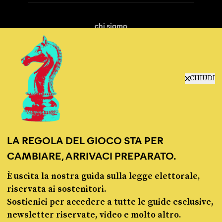
chi siamo
manifesto
redazione
progetti
lavora con noi
CHIUDI
contattaci
LA REGOLA DEL GIOCO STA PER
CAMBIARE, ARRIVACI PREPARATO.
È uscita la nostra guida sulla legge elettorale,
© Pagella Politica 2012 - 2026
riservata ai sostenitori.
Sostienici per accedere a tutte le guide esclusive,
Pagella Politica è una testata registrata presso il Tribunale di Milano, n. 55 del 8
newsletter riservate, video e molto altro.
marzo 2021. ISSN 2974-9387