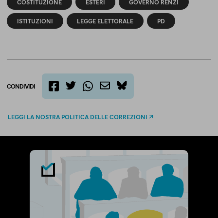
COSTITUZIONE
ESTERI
GOVERNO RENZI
ISTITUZIONI
LEGGE ELETTORALE
PD
CONDIVIDI
twitter
email
bluesky
facebook
whatsapp
LEGGI LA NOSTRA POLITICA DELLE CORREZIONI