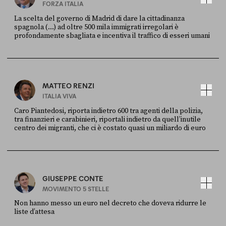
FORZA ITALIA
La scelta del governo di Madrid di dare la cittadinanza
spagnola (...) ad oltre 500 mila immigrati irregolari è
profondamente sbagliata e incentiva il traffico di esseri umani
FONTE
DATA
X
30 LUGLIO
MATTEO RENZI
ITALIA VIVA
Caro Piantedosi, riporta indietro 600 tra agenti della polizia,
tra finanzieri e carabinieri, riportali indietro da quell’inutile
centro dei migranti, che ci è costato quasi un miliardo di euro
FONTE
DATA
Sky Live In
6 LUGLIO
GIUSEPPE CONTE
MOVIMENTO 5 STELLE
Non hanno messo un euro nel decreto che doveva ridurre le
liste d’attesa