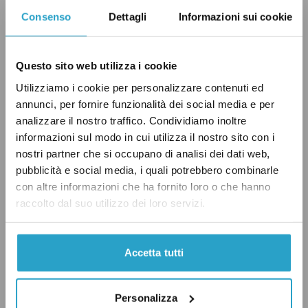
questione è già risolta se si considera il settore
Consenso
Dettagli
Informazioni sui cookie
legislativo: la somiglianza tra sistema italiano
e quello rumeno citata da Renzi è confermata
dallo studio del Comitato delle Regioni UE, che
Questo sito web utilizza i cookie
scrive
: “
alcune camere alte intervengono nel
Utilizziamo i cookie per personalizzare contenuti ed
annunci, per fornire funzionalità dei social media e per
processo decisionale delle leggi nella stessa
analizzare il nostro traffico. Condividiamo inoltre
forma della camera bassa, come in Italia e in
informazioni sul modo in cui utilizza il nostro sito con i
Romania”. Anche il professor Roberto
nostri partner che si occupano di analisi dei dati web,
D’Alimonte, in
un articolo
del luglio 2014, ha
pubblicità e social media, i quali potrebbero combinarle
con altre informazioni che ha fornito loro o che hanno
scritto che tra i paesi europei “
solo in Italia,
raccolto dal suo utilizzo dei loro servizi.
Polonia e Romania si può dire che la seconda
camera abbia dei poteri legislativi rilevanti
”
(D’Alimonte è favorevole alla riforma e spesso
Accetta tutti
viene citato come “padre” dell’attuale legge
elettorale).
Personalizza