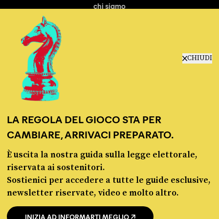
chi siamo
manifesto
redazione
progetti
lavora con noi
CHIUDI
contattaci
LA REGOLA DEL GIOCO STA PER
CAMBIARE, ARRIVACI PREPARATO.
È uscita la nostra guida sulla legge elettorale,
© Pagella Politica 2012 - 2026
riservata ai sostenitori.
Sostienici per accedere a tutte le guide esclusive,
Pagella Politica è una testata registrata presso il Tribunale di Milano, n. 55 del 8
newsletter riservate, video e molto altro.
marzo 2021. ISSN 2974-9387
INIZIA AD INFORMARTI MEGLIO
Privacy policy
Cookie policy