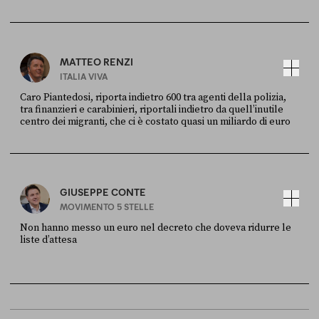
FONTE
DATA
X
30 LUGLIO
MATTEO RENZI
ITALIA VIVA
Caro Piantedosi, riporta indietro 600 tra agenti della polizia,
tra finanzieri e carabinieri, riportali indietro da quell’inutile
centro dei migranti, che ci è costato quasi un miliardo di euro
FONTE
DATA
Sky Live In
6 LUGLIO
GIUSEPPE CONTE
MOVIMENTO 5 STELLE
Non hanno messo un euro nel decreto che doveva ridurre le
liste d’attesa
FONTE
DATA
Sky Live In
6 LUGLIO