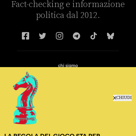
Fact-checking e informazione
politica dal 2012.
chi siamo
manifesto
redazione
progetti
lavora con noi
CHIUDI
contattaci
LA REGOLA DEL GIOCO STA PER