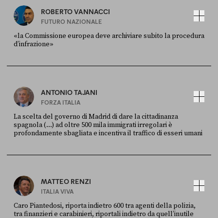
ROBERTO VANNACCI
FUTURO NAZIONALE
«la Commissione europea deve archiviare subito la procedura
d’infrazione»
FONTE
DATA
Ansa
28 LUGLIO 2026
ANTONIO TAJANI
FORZA ITALIA
La scelta del governo di Madrid di dare la cittadinanza
spagnola (...) ad oltre 500 mila immigrati irregolari è
profondamente sbagliata e incentiva il traffico di esseri umani
FONTE
DATA
X
30 LUGLIO
MATTEO RENZI
ITALIA VIVA
Caro Piantedosi, riporta indietro 600 tra agenti della polizia,
tra finanzieri e carabinieri, riportali indietro da quell’inutile