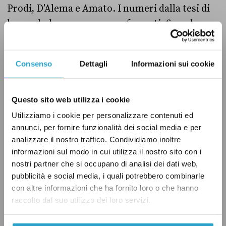
Prodi, D’Alema e Amato. I numeri dalla tesi di
laurea bolognese sono confermati, fino al
giugno 2000, da
questo saggio
di Vito Cozzoli
(capo dell’Avvocatura della Camera dal 2006 al
Consenso
Dettagli
Informazioni sui cookie
2014) che elenca 264 cambi di schieramento
(a
pag. 1047)
.
Questo sito web utilizza i cookie
Utilizziamo i cookie per personalizzare contenuti ed
annunci, per fornire funzionalità dei social media e per
E al Senato?
In effetti, anche il Senato della XIII
analizzare il nostro traffico. Condividiamo inoltre
legislatura fu piuttosto movimentato: il sito
informazioni sul modo in cui utilizza il nostro sito con i
istituzionale riporta
tutte le variazioni di
nostri partner che si occupano di analisi dei dati web,
composizione
e i passaggi superano
pubblicità e social media, i quali potrebbero combinarle
con altre informazioni che ha fornito loro o che hanno
abbondantemente il centinaio (sono circa 120).
raccolto dal suo utilizzo dei loro servizi.
Insomma, il primato dei cambi di
schieramento è oggi saldamente in mano a