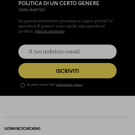
POLITICA DI UN CERTO GENERE
OGNI MARTEDÌ
In questa newsletter proviamo a capire perché le
questioni di genere sono anche una questione
politica.
Qui un esempio
.
ISCRIVITI
Ho preso visione dell’
informativa privacy
ULTIMI FACT-CHECKING