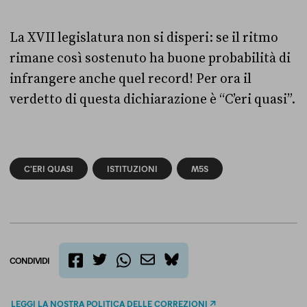
La XVII legislatura non si disperi: se il ritmo
rimane così sostenuto ha buone probabilità di
infrangere anche quel record! Per ora il
verdetto di questa dichiarazione è “C’eri quasi”.
C'ERI QUASI
ISTITUZIONI
M5S
CONDIVIDI
twitter
email
bluesky
facebook
whatsapp
LEGGI LA NOSTRA POLITICA DELLE CORREZIONI