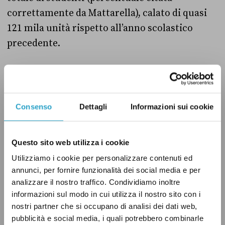
correttamente da Mattarella), calato di quasi
121 mila unità rispetto all’anno scolastico
precedente.
Non è possibile sapere al momento se il trend
di decrescita si è confermato nei due anni
scolastici successivi. Come
sottolinea
il report,
Consenso
Dettagli
Informazioni sui cookie
alcuni fattori, come la pandemia di Covid-19,
potrebbero aver inciso su questa inversione di
Questo sito web utilizza i cookie
tendenza, rispetto ai quarant’anni precedenti.
Utilizziamo i cookie per personalizzare contenuti ed
annunci, per fornire funzionalità dei social media e per
Infine, il presidente della Repubblica ha
analizzare il nostro traffico. Condividiamo inoltre
ragione nel dire che «quasi due terzi» degli
informazioni sul modo in cui utilizza il nostro sito con i
nostri partner che si occupano di analisi dei dati web,
studenti stranieri in Italia sono nati nel nostro
pubblicità e social media, i quali potrebbero combinarle
Paese. Secondo le statistiche del Miur,