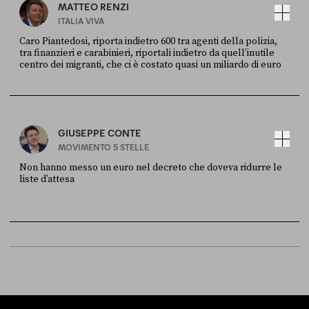
MATTEO RENZI
ITALIA VIVA
Caro Piantedosi, riporta indietro 600 tra agenti della polizia,
tra finanzieri e carabinieri, riportali indietro da quell’inutile
centro dei migranti, che ci è costato quasi un miliardo di euro
FONTE
DATA
Sky Live In
6 LUGLIO
GIUSEPPE CONTE
MOVIMENTO 5 STELLE
Non hanno messo un euro nel decreto che doveva ridurre le
liste d’attesa
FONTE
DATA
Sky Live In
6 LUGLIO