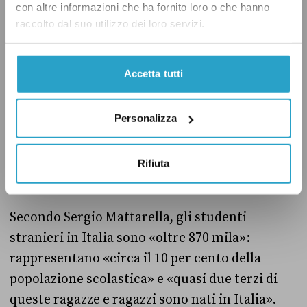
con altre informazioni che ha fornito loro o che hanno
nell’anno scolastico 2020-2021 gli studenti con
raccolto dal suo utilizzo dei loro servizi.
cittadinanza non italiana nati in Italia
erano
577 mila
, il 66 per cento degli 870 mila
Accetta tutti
stranieri. Detta altrimenti, quasi sette
studenti su 100 che frequentano le scuole in
Personalizza
Italia sono nati nel nostro Paese ma non hanno
la cittadinanza italiana.
Rifiuta
Il verdetto
Secondo Sergio Mattarella, gli studenti
stranieri in Italia sono «oltre 870 mila»:
rappresentano «circa il 10 per cento della
popolazione scolastica» e «quasi due terzi di
queste ragazze e ragazzi sono nati in Italia».