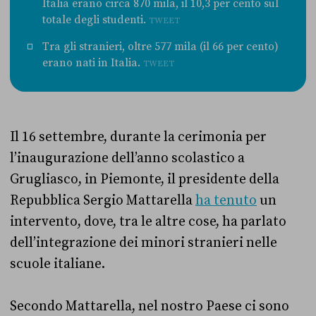
Italia erano circa 870 mila, il 10,3 per cento sul
totale degli studenti.
TWEET
Tra gli stranieri, oltre 577 mila (il 66 per cento)
erano nati in Italia.
TWEET
Il 16 settembre, durante la cerimonia per
l’inaugurazione dell’anno scolastico a
Grugliasco, in Piemonte, il presidente della
Repubblica Sergio Mattarella
ha tenuto
un
intervento, dove, tra le altre cose, ha parlato
dell’integrazione dei minori stranieri nelle
scuole italiane.
Secondo Mattarella, nel nostro Paese ci sono