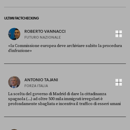
ULTIMI FACT-CHECKING
ROBERTO VANNACCI
FUTURO NAZIONALE
«la Commissione europea deve archiviare subito la procedura
d’infrazione»
FONTE
DATA
Ansa
28 LUGLIO 2026
ANTONIO TAJANI
FORZA ITALIA
La scelta del governo di Madrid di dare la cittadinanza
spagnola (...) ad oltre 500 mila immigrati irregolari è
profondamente sbagliata e incentiva il traffico di esseri umani
FONTE
DATA
X
30 LUGLIO