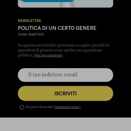
NEWSLETTER
POLITICA DI UN CERTO GENERE
OGNI MARTEDÌ
In questa newsletter proviamo a capire perché le
questioni di genere sono anche una questione
politica.
Qui un esempio
.
ISCRIVITI
Ho preso visione dell’
informativa privacy