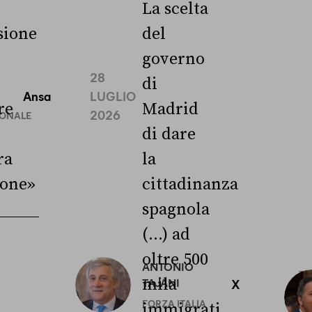
La scelta
ione
del
governo
28
di
Ansa
LUGLIO
re
Madrid
2026
IONALE
di dare
ra
la
ione»
cittadinanza
spagnola
(...) ad
oltre 500
ANTONIO
3
mila
TAJANI
X
L
FORZA ITALIA
immigrati