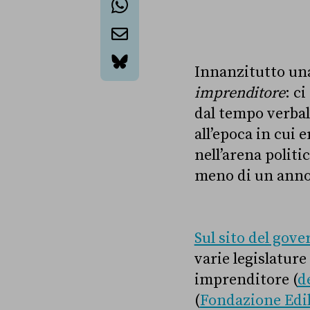
whatsapp
email
Innanzitutto una
bluesky
imprenditore
: c
dal tempo verbale
all’epoca in cui
nell’arena politi
meno di un anno
Sul sito del gove
varie legislature
imprenditore (
d
(
Fondazione Edi