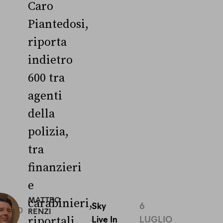
Caro
Piantedosi,
riporta
indietro
600 tra
agenti
della
polizia,
tra
finanzieri
e
0
MATTEO
carabinieri,
Sky
6
UGLIO
RENZI
Live In
LUGLIO
riportali