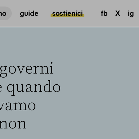
mo
guide
sostienici
fb
X
ig
 governi
e quando
avamo
 non