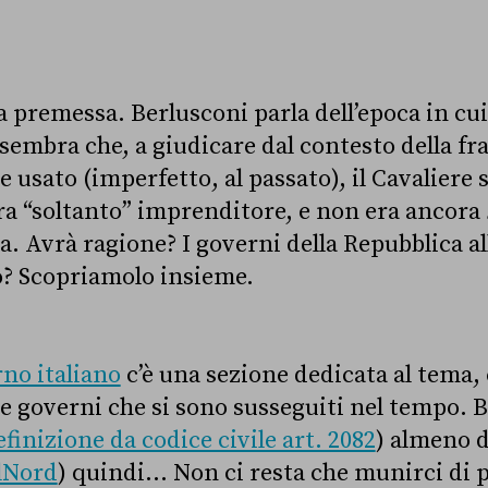
 premessa. Berlusconi parla dell’epoca in cu
i sembra che, a giudicare dal contesto della fr
 usato (imperfetto, al passato), il Cavaliere s
 era “soltanto” imprenditore, e non era ancora
ca. Avrà ragione? I governi della Repubblica 
? Scopriamolo insieme.
rno italiano
c’è una sezione dedicata al tema, 
 e governi che si sono susseguiti nel tempo. 
efinizione da codice civile art. 2082
) almeno d
lNord
) quindi… Non ci resta che munirci di 