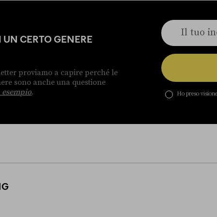
DI UN CERTO GENERE
etter proviamo a capire perché le
enere sono anche una questione
 esempio
.
Ho preso visione
NG