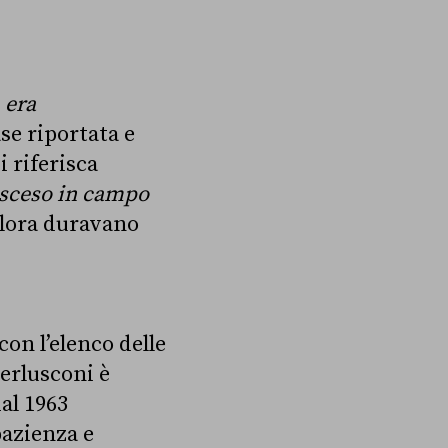
i
era
ase riportata e
i riferisca
sceso in campo
allora duravano
con l’elenco delle
Berlusconi è
al 1963
pazienza e