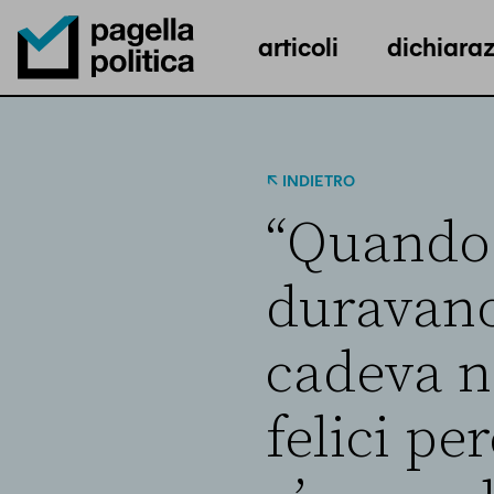
articoli
dichiaraz
Pagella Politica Logo
INDIETRO
“Quando 
duravano
cadeva n
felici pe