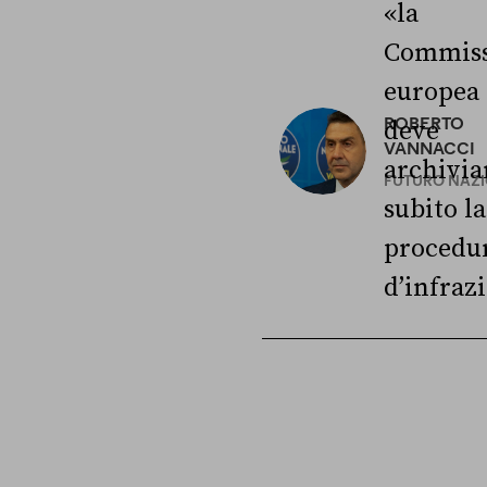
«la
Commiss
europea
ROBERTO
deve
VANNACCI
archivia
FUTURO NAZ
subito la
procedu
d’infraz