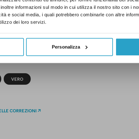
n “Vero”!
inoltre informazioni sul modo in cui utilizza il nostro sito con i 
icità e social media, i quali potrebbero combinarle con altre inform
lizzo dei loro servizi.
 finale della dichiarazione, che è una battuta 
prenditoria, non possiamo ovviamente pronu
Personalizza
VERO
ELLE CORREZIONI