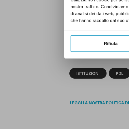
pieni voti con u
nostro traffico. Condividiamo 
di analisi dei dati web, pubbl
che hanno raccolto dal suo uti
P.S.: sulla parte
“umori” dell’im
Rifiuta
ISTITUZIONI
PDL
LEGGI LA NOSTRA POLITICA D