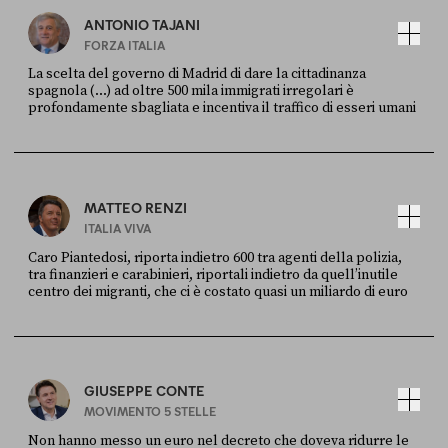
ANTONIO TAJANI
FORZA ITALIA
La scelta del governo di Madrid di dare la cittadinanza
spagnola (...) ad oltre 500 mila immigrati irregolari è
profondamente sbagliata e incentiva il traffico di esseri umani
FONTE
DATA
X
30 LUGLIO
MATTEO RENZI
ITALIA VIVA
Caro Piantedosi, riporta indietro 600 tra agenti della polizia,
tra finanzieri e carabinieri, riportali indietro da quell’inutile
centro dei migranti, che ci è costato quasi un miliardo di euro
FONTE
DATA
Sky Live In
6 LUGLIO
GIUSEPPE CONTE
MOVIMENTO 5 STELLE
Non hanno messo un euro nel decreto che doveva ridurre le