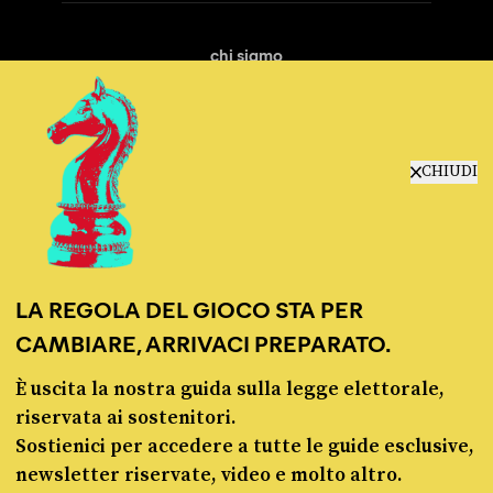
chi siamo
manifesto
redazione
progetti
lavora con noi
CHIUDI
contattaci
LA REGOLA DEL GIOCO STA PER
CAMBIARE, ARRIVACI PREPARATO.
È uscita la nostra guida sulla legge elettorale,
© Pagella Politica 2012 - 2026
riservata ai sostenitori.
Sostienici per accedere a tutte le guide esclusive,
Pagella Politica è una testata registrata presso il Tribunale di Milano, n. 55 del 8
newsletter riservate, video e molto altro.
marzo 2021. ISSN 2974-9387