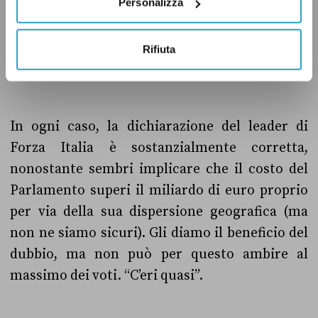
Personalizza
favore di una concentrazione delle sedi non ha
nessun potere vincolante sullo svolgimento
Rifiuta
delle trattative.
In ogni caso, la dichiarazione del leader di
Forza Italia è sostanzialmente corretta,
nonostante sembri implicare che il costo del
Parlamento superi il miliardo di euro proprio
per via della sua dispersione geografica (ma
non ne siamo sicuri). Gli diamo il beneficio del
dubbio, ma non può per questo ambire al
massimo dei voti. “C’eri quasi”.