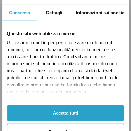
avvenuta – agli 1,76 miliardi di euro previsti nel
Consenso
Dettagli
Informazioni sui cookie
bilancio avremmo potuto sottrarre 200 milioni
di euro – 1,56 miliardi di euro.
Questo sito web utilizza i cookie
Utilizziamo i cookie per personalizzare contenuti ed
annunci, per fornire funzionalità dei social media e per
Ricordiamo infine a Berlusconi che l’attuale
analizzare il nostro traffico. Condividiamo inoltre
dislocazione geografica del Pe è sancita dai
informazioni sul modo in cui utilizza il nostro sito con i
trattati istitutivi dell’Unione, che per essere
nostri partner che si occupano di analisi dei dati web,
modificati richiedono
l’approvazione unanime
pubblicità e social media, i quali potrebbero combinarle
con altre informazioni che ha fornito loro o che hanno
di tutti gli Stati membri
. Inutile dire, come
raccolto dal suo utilizzo dei loro servizi.
abbiamo specificato in altre analisi, che la
Francia difficilmente rinuncerà ai benefici
economici che le provengono dalla migrazione
Accetta tutti
dei parlamentari sulle sponde del Reno, e che
la maggioranza schiacciante in Parlamento a