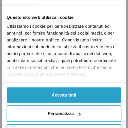
informiamo
che dal sito del
Ministero per lo
Sviluppo Economico
è possibile verificare che
Questo sito web utilizza i cookie
esistono già società in possesso di t
itoli
Utilizziamo i cookie per personalizzare contenuti ed
esclusivi che consentono le attività di ricerca
annunci, per fornire funzionalità dei social media e per
(indagini geofisiche e perforazione del pozzo
analizzare il nostro traffico. Condividiamo inoltre
esplorativo per l’individuazione di un
informazioni sul modo in cui utilizza il nostro sito con i
eventuale giacimento di idrocarburi), anche
nostri partner che si occupano di analisi dei dati web,
pubblicità e social media, i quali potrebbero combinarle
nell’Adriatico.
con altre informazioni che ha fornito loro o che hanno
raccolto dal suo utilizzo dei loro servizi.
Concludendo, è vero che il decreto di
Accetta tutti
rimodulazione delle aree marine ha
disciplinato, o meglio ri-disciplinato, le aree
marine su cui è possibile effettuare nuove
Personalizza
attività di ricerca al fine di chiarire le zone in