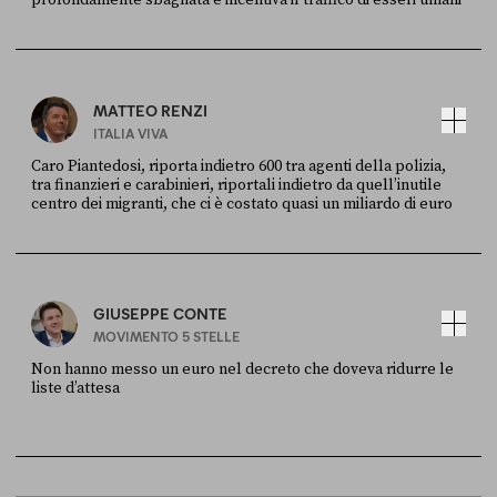
profondamente sbagliata e incentiva il traffico di esseri umani
FONTE
DATA
X
30 LUGLIO
MATTEO RENZI
ITALIA VIVA
Caro Piantedosi, riporta indietro 600 tra agenti della polizia,
tra finanzieri e carabinieri, riportali indietro da quell’inutile
centro dei migranti, che ci è costato quasi un miliardo di euro
FONTE
DATA
Sky Live In
6 LUGLIO
GIUSEPPE CONTE
MOVIMENTO 5 STELLE
Non hanno messo un euro nel decreto che doveva ridurre le
liste d’attesa
FONTE
DATA
Sky Live In
6 LUGLIO