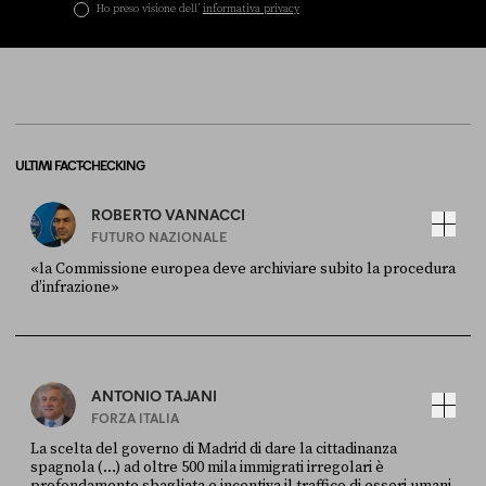
Ho preso visione dell’
informativa privacy
ULTIMI FACT-CHECKING
ROBERTO VANNACCI
FUTURO NAZIONALE
«la Commissione europea deve archiviare subito la procedura
d’infrazione»
FONTE
DATA
Ansa
28 LUGLIO 2026
ANTONIO TAJANI
FORZA ITALIA
La scelta del governo di Madrid di dare la cittadinanza
spagnola (...) ad oltre 500 mila immigrati irregolari è