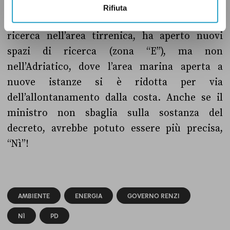
cui è possibile presentare nuove istanze.
Rifiuta
Mentre ha chiuso l’apertura a nuove attività di
ricerca nell’area tirrenica, ha aperto nuovi
spazi di ricerca (zona “E”), ma non
nell’Adriatico, dove l’area marina aperta a
nuove istanze si è ridotta per via
dell’allontanamento dalla costa. Anche se il
ministro non sbaglia sulla sostanza del
decreto, avrebbe potuto essere più precisa,
“Nì”!
AMBIENTE
ENERGIA
GOVERNO RENZI
NÌ
PD