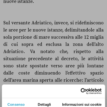
nuove istanze.
Sul versante Adriatico, invece, si ridefiniscono
le aree per le nuove istanze, delimitandole alla
sola porzione di mare successiva alle 12 miglia
di cui sopra ed esclusa la zona dell’alto
Adriatico. Va notato che, rispetto alla
situazione precedente al decreto, le attività
sono state spostate verso aree più lontane
dalle coste diminuendo l’effettivo spazio
dell’area marina aperta alle ricerche: l’articolo
2 precisa che l’attuale estensione è pari a
139.656 kmq rispetto alla precedente di 227.160
kmq. Per chi volesse saperne di più
Consenso
Dettagli
Informazioni sui cookie