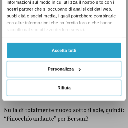
informazioni sul modo in cui utilizza il nostro sito con i
primarie, l’albo degli elettori non potrà essere
nostri partner che si occupano di analisi dei dati web,
diffuso pubblicamente e sarà quindi
pubblicità e social media, i quali potrebbero combinarle
con altre informazioni che ha fornito loro o che hanno
utilizzabile solo per verifiche legate alle
raccolto dal suo utilizzo dei loro servizi.
operazioni di voto.
Accetta tutti
L’attenuante per Bersani è che la sua
dichiarazione risale al 15 ottobre, prima della
Personalizza
decisone del Garante che ha precluso la strada
a nuove modalità di utilizzo dell’albo.
Rifiuta
Nulla di totalmente nuovo sotto il sole, quindi:
“Pinocchio andante” per Bersani!