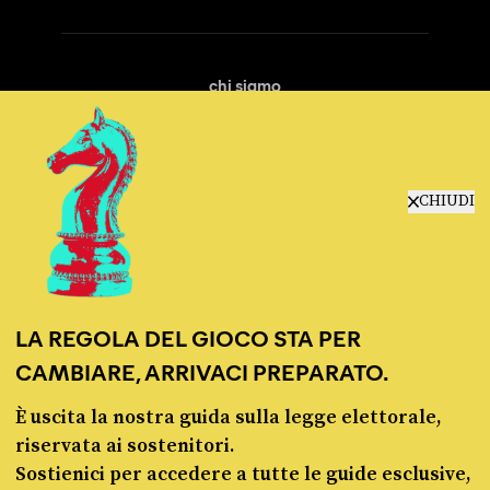
chi siamo
manifesto
redazione
progetti
lavora con noi
CHIUDI
contattaci
LA REGOLA DEL GIOCO STA PER
CAMBIARE, ARRIVACI PREPARATO.
È uscita la nostra guida sulla legge elettorale,
© Pagella Politica 2012 - 2026
riservata ai sostenitori.
Sostienici per accedere a tutte le guide esclusive,
Pagella Politica è una testata registrata presso il Tribunale di Milano, n. 55 del 8