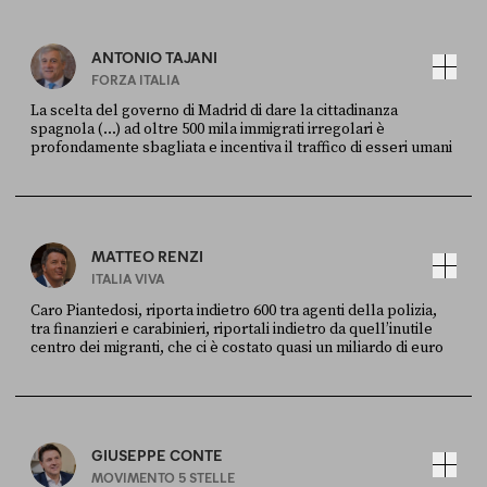
ANTONIO TAJANI
FORZA ITALIA
La scelta del governo di Madrid di dare la cittadinanza
spagnola (...) ad oltre 500 mila immigrati irregolari è
profondamente sbagliata e incentiva il traffico di esseri umani
FONTE
DATA
X
30 LUGLIO
MATTEO RENZI
ITALIA VIVA
Caro Piantedosi, riporta indietro 600 tra agenti della polizia,
tra finanzieri e carabinieri, riportali indietro da quell’inutile
centro dei migranti, che ci è costato quasi un miliardo di euro
FONTE
DATA
Sky Live In
6 LUGLIO
GIUSEPPE CONTE
MOVIMENTO 5 STELLE