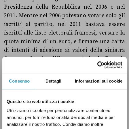
Presidenza della Repubblica nel 2006 e nel
2011. Mentre nel 2006 potevano votare solo gli
iscritti al partito, nel 2011 bastava essere
iscritti alle liste elettorali francesi, versare la
quota minima di un euro, e firmare una carta
di intenti di adesione ai valori della sinistra
francese. L’unica differenza e’ che in Francia
l’adesione alla carta d’intenti
non è registrata
ed è prevista
la distruzione dell’albo
sotto il
Consenso
Dettagli
Informazioni sui cookie
controllo dell’autorità giudiziaria al fine di
tutelare la privacy degli elettori.
Questo sito web utilizza i cookie
Utilizziamo i cookie per personalizzare contenuti ed
annunci, per fornire funzionalità dei social media e per
Inoltre,
lo scorso 31 ottobre
il Garante della
analizzare il nostro traffico. Condividiamo inoltre
Privacy
ha precisato che, anche per queste