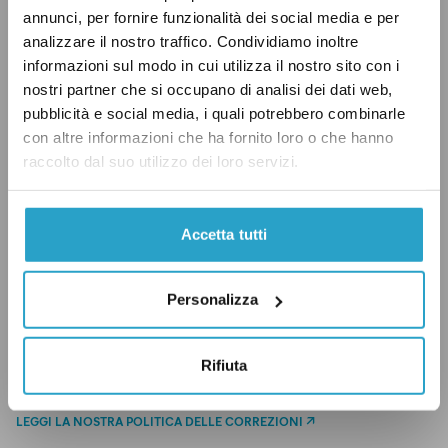
annunci, per fornire funzionalità dei social media e per
analizzare il nostro traffico. Condividiamo inoltre
Concludendo, assegniamo a Civati un “Vero”
informazioni sul modo in cui utilizza il nostro sito con i
anche se avrebbe poptuto specificare meglio i
nostri partner che si occupano di analisi dei dati web,
pubblicità e social media, i quali potrebbero combinarle
numeri e le cariche.
con altre informazioni che ha fornito loro o che hanno
raccolto dal suo utilizzo dei loro servizi.
ISTITUZIONI
PD
VERO
Accetta tutti
Personalizza
CONDIVIDI
Rifiuta
twitter
email
bluesky
facebook
whatsapp
LEGGI LA NOSTRA POLITICA DELLE CORREZIONI