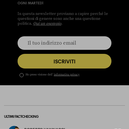
OGNI MARTEDÌ
In questa newsletter proviamo a capire perché le
questioni di genere sono anche una questione
politica.
Qui un esempio
.
ISCRIVITI
Ho preso visione dell’
informativa privacy
ULTIMI FACT-CHECKING