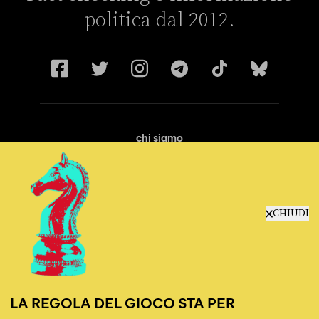
politica dal 2012.
chi siamo
manifesto
redazione
progetti
lavora con noi
CHIUDI
contattaci
LA REGOLA DEL GIOCO STA PER