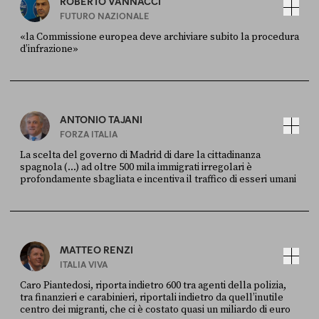
ROBERTO VANNACCI
FUTURO NAZIONALE
«la Commissione europea deve archiviare subito la procedura
d’infrazione»
FONTE
DATA
Ansa
28 LUGLIO 2026
ANTONIO TAJANI
FORZA ITALIA
La scelta del governo di Madrid di dare la cittadinanza
spagnola (...) ad oltre 500 mila immigrati irregolari è
profondamente sbagliata e incentiva il traffico di esseri umani
FONTE
DATA
X
30 LUGLIO
MATTEO RENZI
ITALIA VIVA
Caro Piantedosi, riporta indietro 600 tra agenti della polizia,
tra finanzieri e carabinieri, riportali indietro da quell’inutile
centro dei migranti, che ci è costato quasi un miliardo di euro