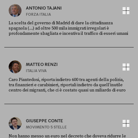
ANTONIO TAJANI
FORZA ITALIA
La scelta del governo di Madrid di dare la cittadinanza
spagnola (...) ad oltre 500 mila immigrati irregolari è
profondamente sbagliata e incentiva il traffico di esseri umani
FONTE
DATA
X
30 LUGLIO
MATTEO RENZI
ITALIA VIVA
Caro Piantedosi, riporta indietro 600 tra agenti della polizia,
tra finanzieri e carabinieri, riportali indietro da quell’inutile
centro dei migranti, che ci è costato quasi un miliardo di euro
FONTE
DATA
Sky Live In
6 LUGLIO
GIUSEPPE CONTE
MOVIMENTO 5 STELLE
Non hanno messo un euro nel decreto che doveva ridurre le