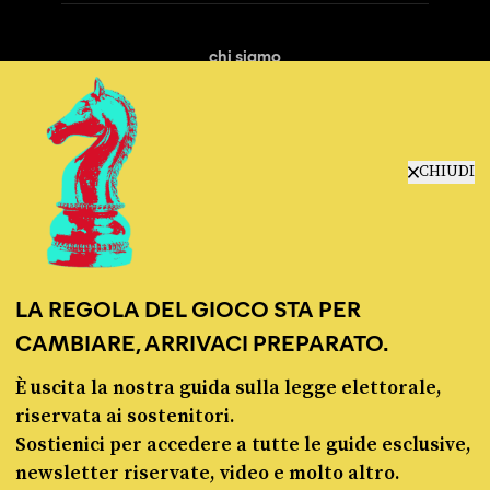
chi siamo
manifesto
redazione
progetti
lavora con noi
CHIUDI
contattaci
LA REGOLA DEL GIOCO STA PER
CAMBIARE, ARRIVACI PREPARATO.
È uscita la nostra guida sulla legge elettorale,
© Pagella Politica 2012 - 2026
riservata ai sostenitori.
Sostienici per accedere a tutte le guide esclusive,
Pagella Politica è una testata registrata presso il Tribunale di Milano, n. 55 del 8
newsletter riservate, video e molto altro.
marzo 2021. ISSN 2974-9387