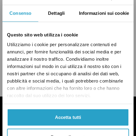
Consenso
Dettagli
Informazioni sui cookie
IDV
QUESTIONI SOCIALI
VERO
Questo sito web utilizza i cookie
Utilizziamo i cookie per personalizzare contenuti ed
annunci, per fornire funzionalità dei social media e per
analizzare il nostro traffico. Condividiamo inoltre
CONDIVIDI
informazioni sul modo in cui utilizza il nostro sito con i
twitter
email
bluesky
facebook
whatsapp
nostri partner che si occupano di analisi dei dati web,
pubblicità e social media, i quali potrebbero combinarle
LEGGI LA NOSTRA POLITICA DELLE CORREZIONI
con altre informazioni che ha fornito loro o che hanno
raccolto dal suo utilizzo dei loro servizi.
Accetta tutti