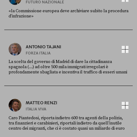
FUTURO NAZIONALE
«la Commissione europea deve archiviare subito la procedura
d’infrazione»
FONTE
DATA
Ansa
28 LUGLIO 2026
ANTONIO TAJANI
FORZA ITALIA
La scelta del governo di Madrid di dare la cittadinanza
spagnola (...) ad oltre 500 mila immigrati irregolari è
profondamente sbagliata e incentiva il traffico di esseri umani
FONTE
DATA
X
30 LUGLIO
MATTEO RENZI
ITALIA VIVA
Caro Piantedosi, riporta indietro 600 tra agenti della polizia,
tra finanzieri e carabinieri, riportali indietro da quell’inutile
centro dei migranti, che ci è costato quasi un miliardo di euro
FONTE
DATA