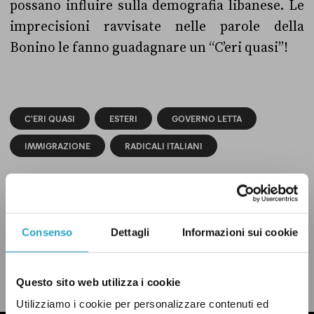
possano influire sulla demografia libanese. Le
imprecisioni ravvisate nelle parole della
Bonino le fanno guadagnare un “C’eri quasi”!
C'ERI QUASI
ESTERI
GOVERNO LETTA
IMMIGRAZIONE
RADICALI ITALIANI
Consenso
Dettagli
Informazioni sui cookie
CONDIVIDI
twitter
email
bluesky
facebook
whatsapp
Questo sito web utilizza i cookie
LEGGI LA NOSTRA POLITICA DELLE CORREZIONI
Utilizziamo i cookie per personalizzare contenuti ed