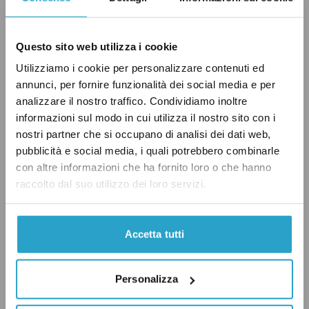
originale, avendo un archivio digitale delle
delibere solamente per gli atti post-2005. Non
Questo sito web utilizza i cookie
potendo risalire al decreto commissariale di
Utilizziamo i cookie per personalizzare contenuti ed
cui parla La Repubblica, ci affideremo alla
annunci, per fornire funzionalità dei social media e per
determinazione della Regione dell’aprile 2010.
analizzare il nostro traffico. Condividiamo inoltre
informazioni sul modo in cui utilizza il nostro sito con i
nostri partner che si occupano di analisi dei dati web,
pubblicità e social media, i quali potrebbero combinarle
Insomma, il governatore Zingaretti passa il
con altre informazioni che ha fornito loro o che hanno
test, e merita un “Vero” da Pagella Politica.
raccolto dal suo utilizzo dei loro servizi.
Accetta tutti
AMBIENTE
PD
RIFIUTI
ROMA
Personalizza
VERO