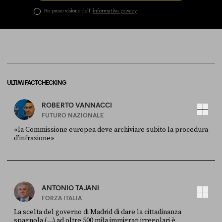
Ho preso visione dell’
informativa privacy
ULTIMI FACT-CHECKING
ROBERTO VANNACCI
FUTURO NAZIONALE
«la Commissione europea deve archiviare subito la procedura
d’infrazione»
FONTE
DATA
Ansa
28 LUGLIO 2026
ANTONIO TAJANI
FORZA ITALIA
La scelta del governo di Madrid di dare la cittadinanza
spagnola (...) ad oltre 500 mila immigrati irregolari è