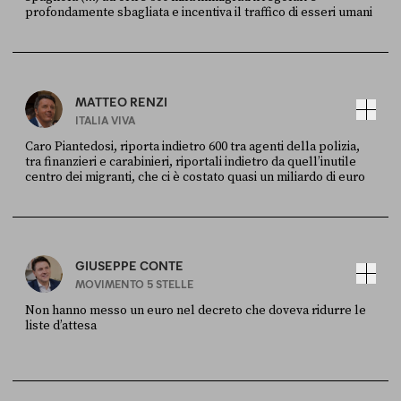
profondamente sbagliata e incentiva il traffico di esseri umani
FONTE
DATA
X
30 LUGLIO
MATTEO RENZI
ITALIA VIVA
Caro Piantedosi, riporta indietro 600 tra agenti della polizia,
tra finanzieri e carabinieri, riportali indietro da quell’inutile
centro dei migranti, che ci è costato quasi un miliardo di euro
FONTE
DATA
Sky Live In
6 LUGLIO
GIUSEPPE CONTE
MOVIMENTO 5 STELLE
Non hanno messo un euro nel decreto che doveva ridurre le
liste d’attesa
FONTE
DATA
Sky Live In
6 LUGLIO