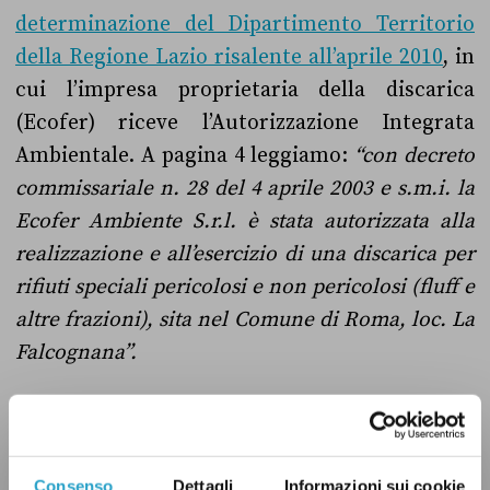
determinazione del Dipartimento Territorio
della Regione Lazio risalente all’aprile 2010
, in
cui l’impresa proprietaria della discarica
(Ecofer) riceve l’Autorizzazione Integrata
Ambientale. A pagina 4 leggiamo:
“con decreto
commissariale n. 28 del 4 aprile 2003 e s.m.i. la
Ecofer Ambiente S.r.l. è stata autorizzata alla
realizzazione e all’esercizio di una discarica per
rifiuti speciali pericolosi e non pericolosi (fluff e
altre frazioni), sita nel Comune di Roma, loc. La
Falcognana”.
Purtroppo i mezzi forniti dalla Regione Lazio
non ci consentono di recuperare il documento
Consenso
Dettagli
Informazioni sui cookie