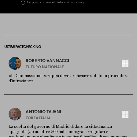
Ho preso visione dell’
informativa privacy
ULTIMI FACT-CHECKING
ROBERTO VANNACCI
FUTURO NAZIONALE
«la Commissione europea deve archiviare subito la procedura
d’infrazione»
FONTE
DATA
Ansa
28 LUGLIO 2026
ANTONIO TAJANI
FORZA ITALIA
La scelta del governo di Madrid di dare la cittadinanza
spagnola (...) ad oltre 500 mila immigrati irregolari è