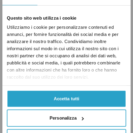
ricordato con un pizzico di incertezza – bensì
al 17esimo. Tuttavia – considerando anche che
Questo sito web utilizza i cookie
(a meno di terremoti politici che appaiono
Utilizziamo i cookie per personalizzare contenuti ed
improbabili in questa fase) nel giro di pochi
annunci, per fornire funzionalità dei social media e per
giorni verranno scavalcati i governi che si
analizzare il nostro traffico. Condividiamo inoltre
trovano al 16esimo e 15esimo posto – non ci
informazioni sul modo in cui utilizza il nostro sito con i
sentiamo di punire il Premier, sebbene non sia
nostri partner che si occupano di analisi dei dati web,
pubblicità e social media, i quali potrebbero combinarle
stato del tutto preciso: “Vero”.
con altre informazioni che ha fornito loro o che hanno
raccolto dal suo utilizzo dei loro servizi.
Accetta tutti
GOVERNO RENZI
ISTITUZIONI
PD
Personalizza
VERO