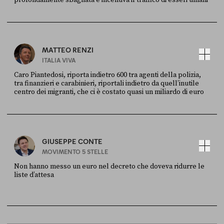
profondamente sbagliata e incentiva il traffico di esseri umani
FONTE
DATA
X
30 LUGLIO
MATTEO RENZI
ITALIA VIVA
Caro Piantedosi, riporta indietro 600 tra agenti della polizia,
tra finanzieri e carabinieri, riportali indietro da quell’inutile
centro dei migranti, che ci è costato quasi un miliardo di euro
FONTE
DATA
Sky Live In
6 LUGLIO
GIUSEPPE CONTE
MOVIMENTO 5 STELLE
Non hanno messo un euro nel decreto che doveva ridurre le
liste d’attesa
FONTE
DATA
Sky Live In
6 LUGLIO