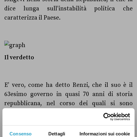
dice lunga sull’instabilità politica che
caratterizza il Paese.
Il verdetto
E’ vero, come ha detto Renzi, che il suo è il
63esimo governo in quasi 70 anni di storia
repubblicana, nel corso dei quali si sono
succeduti 27 Presidenti del Consiglio. Il suo
esecutivo invece non è nè al 15esimo nè
16esimo posto per longevità – come ha
Consenso
Dettagli
Informazioni sui cookie