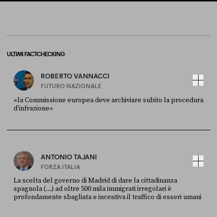
ULTIMI FACT-CHECKING
ROBERTO VANNACCI
FUTURO NAZIONALE
«la Commissione europea deve archiviare subito la procedura
d’infrazione»
FONTE
DATA
Ansa
28 LUGLIO 2026
ANTONIO TAJANI
FORZA ITALIA
La scelta del governo di Madrid di dare la cittadinanza
spagnola (...) ad oltre 500 mila immigrati irregolari è
profondamente sbagliata e incentiva il traffico di esseri umani
FONTE
DATA
X
30 LUGLIO