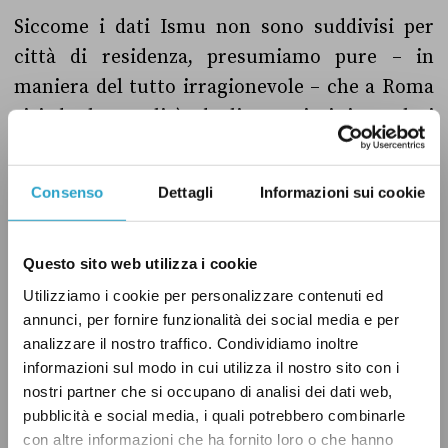
Siccome i dati Ismu non sono suddivisi per
città di residenza, presumiamo pure – in
maniera del tutto irragionevole – che a Roma
risieda la totalità degli stranieri irregolari
presenti in Italia. Se sommassimo quindi i 294
mila irregolari ai 253 mila regolarmente
Consenso
Dettagli
Informazioni sui cookie
presenti a Roma nel 2013, il totale sarebbe
comunque meno del 13% del totale di
Questo sito web utilizza i cookie
immigrati regolari ed irregolari presenti in
Italia.
Utilizziamo i cookie per personalizzare contenuti ed
annunci, per fornire funzionalità dei social media e per
analizzare il nostro traffico. Condividiamo inoltre
informazioni sul modo in cui utilizza il nostro sito con i
Il verdetto
nostri partner che si occupano di analisi dei dati web,
pubblicità e social media, i quali potrebbero combinarle
con altre informazioni che ha fornito loro o che hanno