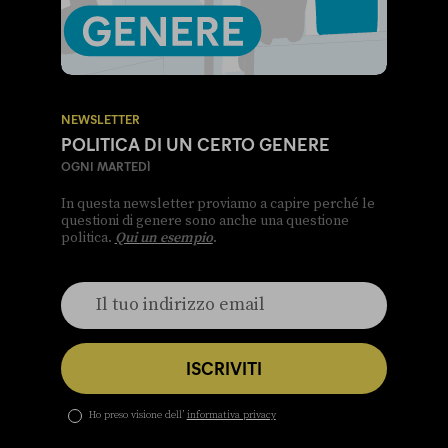
NEWSLETTER
POLITICA DI UN CERTO GENERE
OGNI MARTEDÌ
In questa newsletter proviamo a capire perché le
questioni di genere sono anche una questione
politica.
Qui un esempio
.
ISCRIVITI
Ho preso visione dell’
informativa privacy