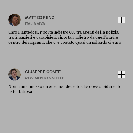
MATTEO RENZI
ITALIA VIVA
Caro Piantedosi, riporta indietro 600 tra agenti della polizia,
tra finanzieri e carabinieri, riportali indietro da quell’inutile
centro dei migranti, che ci è costato quasi un miliardo di euro
FONTE
DATA
Sky Live In
6 LUGLIO
GIUSEPPE CONTE
MOVIMENTO 5 STELLE
Non hanno messo un euro nel decreto che doveva ridurre le
liste d’attesa
FONTE
DATA
Sky Live In
6 LUGLIO