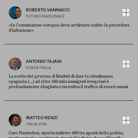
ROBERTO VANNACCI
FUTURO NAZIONALE
«la Commissione europea deve archiviare subito la procedura
d’infrazione»
FONTE
DATA
Ansa
28 LUGLIO 2026
ANTONIO TAJANI
FORZA ITALIA
La scelta del governo di Madrid di dare la cittadinanza
spagnola (...) ad oltre 500 mila immigrati irregolari è
profondamente sbagliata e incentiva il traffico di esseri umani
FONTE
DATA
X
30 LUGLIO
MATTEO RENZI
ITALIA VIVA
Caro Piantedosi, riporta indietro 600 tra agenti della polizia,