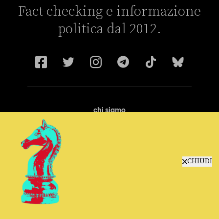
Fact-checking e informazione
politica dal 2012.
chi siamo
manifesto
redazione
progetti
lavora con noi
CHIUDI
contattaci