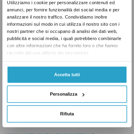
Utilizziamo i cookie per personalizzare contenuti ed
annunci, per fornire funzionalità dei social media e per
Crocetta non passa il primo compito in classe
analizzare il nostro traffico. Condividiamo inoltre
informazioni sul modo in cui utilizza il nostro sito con i
di Pagella Politica e si guadagna un “Pinocchio
nostri partner che si occupano di analisi dei dati web,
andante”!
pubblicità e social media, i quali potrebbero combinarle
con altre informazioni che ha fornito loro o che hanno
raccolto dal suo utilizzo dei loro servizi.
ELEZIONI
ISTITUZIONI
PD
Accetta tutti
PINOCCHIO ANDANTE
SICILIA
Personalizza
Rifiuta
CONDIVIDI
twitter
email
bluesky
facebook
whatsapp