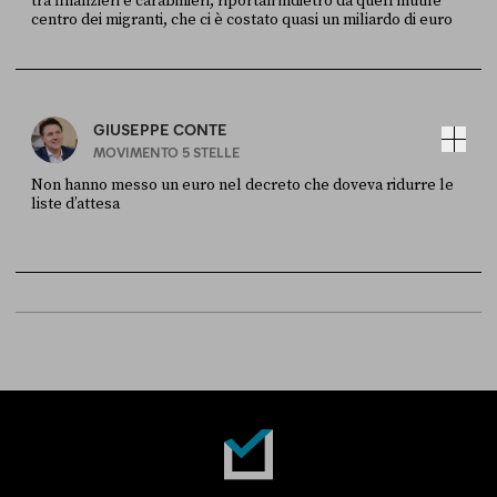
tra finanzieri e carabinieri, riportali indietro da quell’inutile
centro dei migranti, che ci è costato quasi un miliardo di euro
FONTE
DATA
Sky Live In
6 LUGLIO
GIUSEPPE CONTE
MOVIMENTO 5 STELLE
Non hanno messo un euro nel decreto che doveva ridurre le
liste d’attesa
FONTE
DATA
Sky Live In
6 LUGLIO