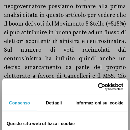
neogovernatore possiamo tornare alla prima
analisi citata in questo articolo per vedere che
il boom dei voti del Movimento 5 Stelle (+515%)
si può attribuire in buona parte ad un flusso di
elettori scontenti di sinistra e centrosinistra.
Sul numero di voti racimolati dal
centrosinistra ha influito quindi anche un
deciso smarcamento da parte del proprio
elettorato a favore di Cancelleri e il M5S. Ciò
detto, il numero di voti guadagnati dal M5S
(+238.806) è minore del totale dei voti persi dal
Pd e dall’Udc, quindi il non voto ha influito
Consenso
Dettagli
Informazioni sui cookie
almeno in parte sul governatore Crocetta e la
sua coalizione, soprattutto per quanto
Questo sito web utilizza i cookie
riguarda l’Udc (
vedi pag. 3
).