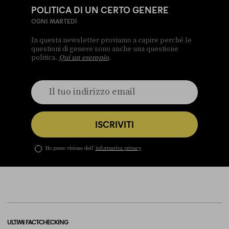
POLITICA DI UN CERTO GENERE
OGNI MARTEDÌ
In questa newsletter proviamo a capire perché le
questioni di genere sono anche una questione
politica.
Qui un esempio
.
ISCRIVITI
Ho preso visione dell’
informativa privacy
ULTIMI FACT-CHECKING