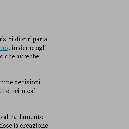
stri di cui parla
rmò
, insieme agli
to che avrebbe
lcune decisioni
11 e nei mesi
o al Parlamento
isse la creazione