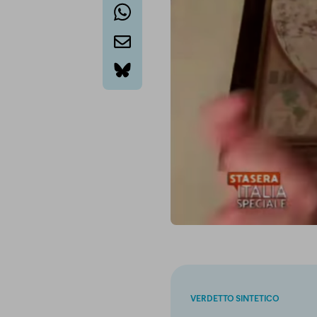
whatsapp
email
bluesky
VERDETTO SINTETICO