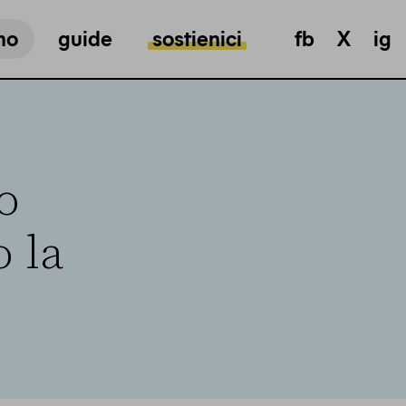
mo
guide
sostienici
fb
X
ig
o
 la