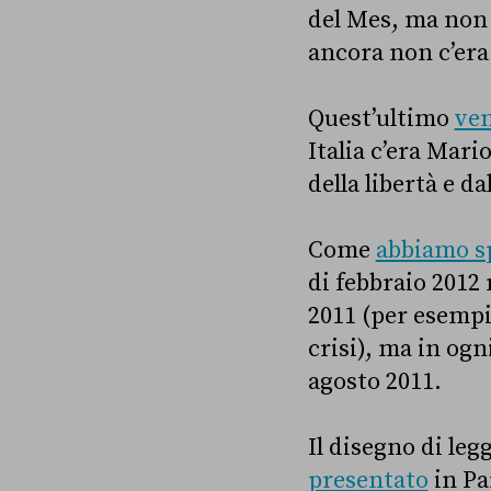
del Mes, ma non s
ancora non c’era
Quest’ultimo
ven
Italia c’era Mari
della libertà e d
Come
abbiamo s
di febbraio 2012 
2011 (per esempio
crisi), ma in ogn
agosto 2011.
Il disegno di leg
presentato
in Pa