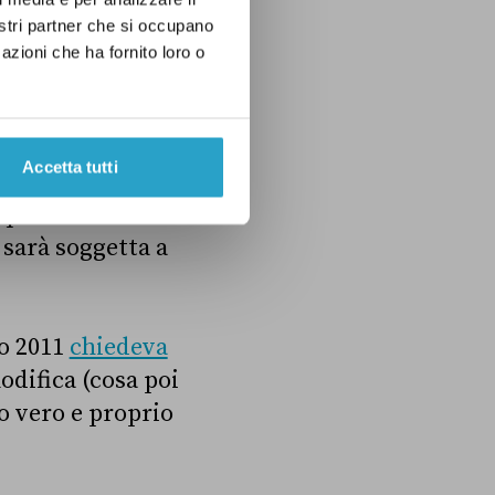
nostri partner che si occupano
azioni che ha fornito loro o
nto Ue – il
introducendo il
ossono istituire
Accetta tutti
r salvaguardare
 qualsiasi
 sarà soggetta a
to 2011
chiedeva
odifica (cosa poi
to vero e proprio