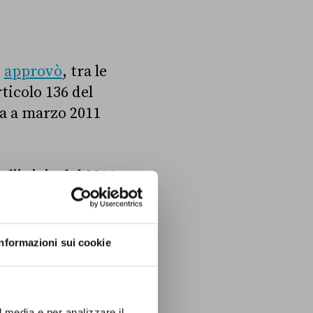
i
approvò
, tra le
rticolo 136 del
sa a marzo 2011
e l’inizio del 2011
creare un
uro, quello che
(il Mes,
Informazioni sui cookie
pei, in
l media e per analizzare il