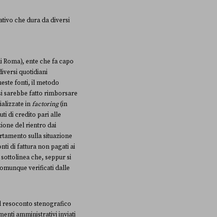
ativo che dura da diversi
i Roma), ente che fa capo
iversi quotidiani
este fonti, il metodo
 si sarebbe fatto rimborsare
ializzate in
factoring
(in
ti di credito pari alle
zione del rientro dai
certamento sulla situazione
ti di fattura non pagati ai
sottolinea che, seppur si
comunque verificati dalle
el resoconto stenografico
enti amministrativi inviati