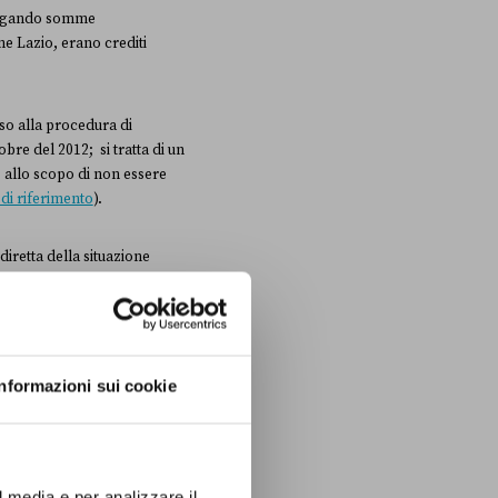
 pagando somme
e Lazio, erano crediti
sso alla procedura di
re del 2012; si tratta di un
, allo scopo di non essere
di riferimento
).
diretta della situazione
e insieme ai risultati
le cifre sono state
Informazioni sui cookie
ngaretti!
l media e per analizzare il