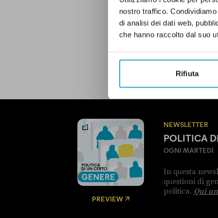
LAZIO
PD
Q
nostro traffico. Condividiamo 
di analisi dei dati web, pubbl
che hanno raccolto dal suo uti
LEGGI LA NOSTRA POLITICA D
Rifiuta
NEWSLETTER
POLITICA 
OGNI MARTEDÌ
In questa newsl
questioni di g
politica.
Qui un
PREVIEW