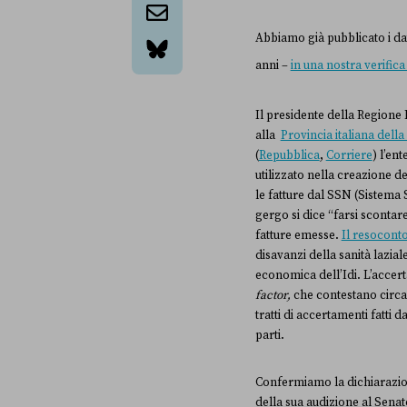
email
Abbiamo già pubblicato i dati
anni –
in una nostra verifica
bluesky
Il presidente della Regione 
alla
Provincia italiana del
(
Repubblica
,
Corriere
) l’en
utilizzato nella creazione d
le fatture dal SSN (Sistema S
gergo si dice “farsi scontare
fatture emesse.
Il resoconto
disavanzi della sanità laziale
economica dell’Idi. L’accert
factor,
che contestano circa 
tratti di accertamenti fatti
parti.
Confermiamo la dichiarazion
della sua audizione al Senat