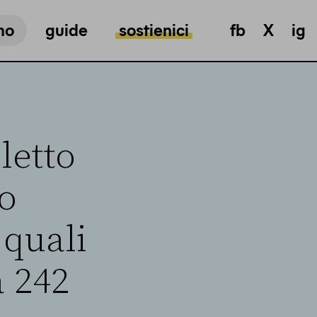
mo
guide
sostienici
fb
X
ig
letto
no
 quali
a 242