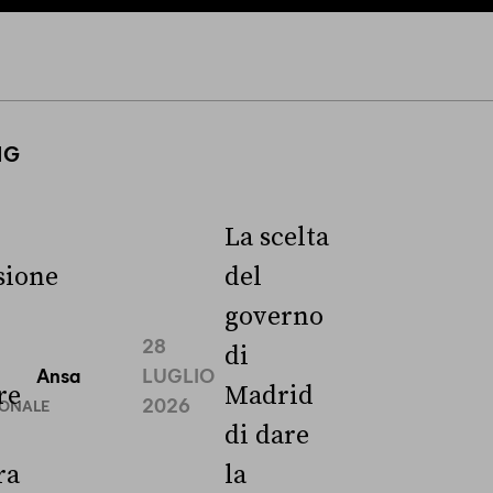
NG
La scelta
ione
del
governo
28
di
Ansa
LUGLIO
re
Madrid
2026
IONALE
di dare
ra
la