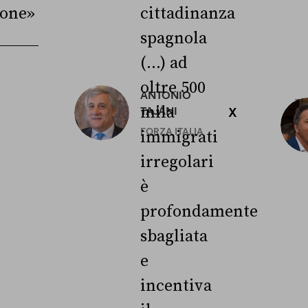
ione»
cittadinanza
spagnola
(...) ad
oltre 500
ANTONIO
3
mila
TAJANI
X
L
FORZA ITALIA
immigrati
irregolari
è
profondamente
sbagliata
e
incentiva