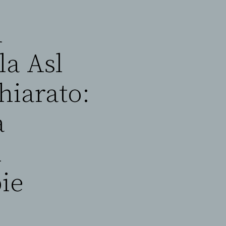
l
la Asl
hiarato:
a
i
ie