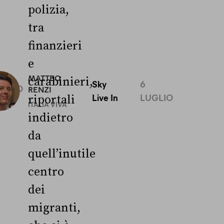
polizia,
tra
finanzieri
e
0
MATTEO
carabinieri,
Sky
6
UGLIO
RENZI
Live In
LUGLIO
riportali
ITALIA VIVA
indietro
da
quell’inutile
centro
dei
migranti,