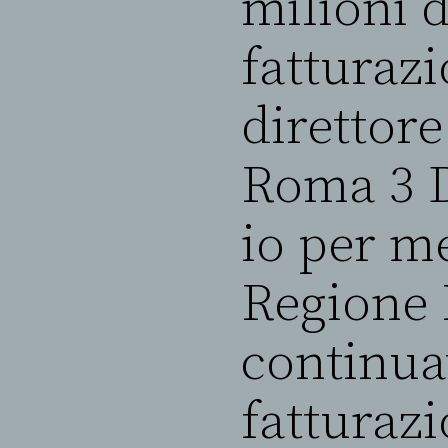
milioni 
fatturazi
direttore
Roma 3 D
io per me
Regione L
continua
fatturazi