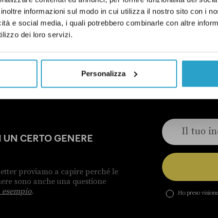
UESTIONI SOCIALI
SANITÀ
VERO
inoltre informazioni sul modo in cui utilizza il nostro sito con i 
icità e social media, i quali potrebbero combinarle con altre inform
lizzo dei loro servizi.
ELLE CORREZIONI
Personalizza
DI UN CERTO GENERE
etter proviamo a capire perché le
enere sono anche una questione
 esempio
.
Ho preso visione