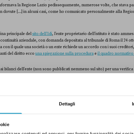
si informava la Regione Lazio pedissequamente, numerose volte, che stava
n dovute […] in alcuni casi, come ho comunicato personalmente alla Region
ina principale del
sito dell’Idi
, l’ente proprietario dell’istituto è stato amme
ntinuità aziendale, con domanda depositata al tribunale di Roma il 24 ottob
a con il quale una società o un ente richiede un accordo con i suoi creditori
anti del diritto ecco
una spiegazione sulla procedura
e
il quadro normativo 
ai bilanci dell’ente (non sono pubblicati nemmeno sul sito) per una verifica 
sione alla procedura concorsuale di per sé determina uno stato debitorio ch
missario
ad acta
è sufficiente a confermare le parole di Zingaretti, anche se 
.
Dettagli
i disponibili al momento della verifica, mettiamo un “Vero” nelle mani di Zi
ookie
nalizzare contenuti ed annunci, per fornire funzionalità dei socia