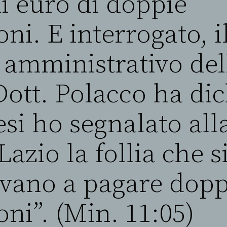
di euro di doppie
oni. E interrogato, i
 amministrativo del
ott. Polacco ha dic
si ho segnalato all
azio la follia che s
vano a pagare dopp
oni”. (Min. 11:05)