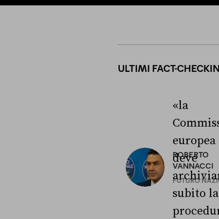
ULTIMI FACT-CHECKI
«la
Commiss
europea
ROBERTO
deve
VANNACCI
archivia
FUTURO NAZ
subito la
procedu