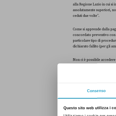
alla Regione Lazio in cui 
assolutamente superiori, no
ceduti due volte”.
Come si apprende dalla pag
concordato preventivo con co
particolare tipo di procedur
dichiarato fallito (per gli am
Non ci è possibile accedere 
patrimoniale, ma già l’ammis
dell’accertamento del com
impegnate ma non liquidate
Sulla base delle informazion
Consenso
Questo sito web utilizza i c
Utilizziamo i cookie per perso