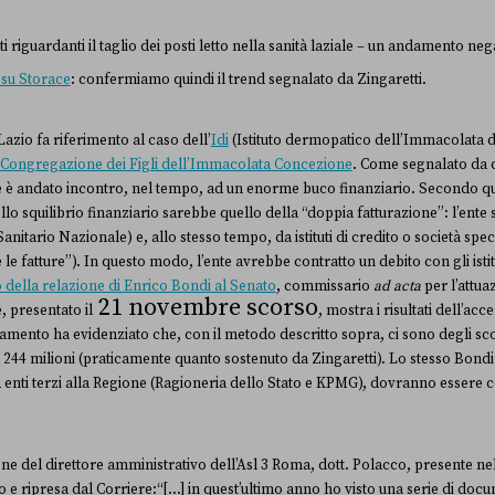
 riguardanti il taglio dei posti letto nella sanità laziale – un andamento neg
 su Storace
: confermiamo quindi il trend segnalato da Zingaretti.
Lazio fa riferimento al caso dell’
Idi
(Istituto dermopatico dell’Immacolata d
la Congregazione dei Figli dell’Immacolata Concezione
. Come segnalato da d
te è andato incontro, nel tempo, ad un enorme buco finanziario. Secondo qu
ello squilibrio finanziario sarebbe quello della “doppia fatturazione”: l’ente
anitario Nazionale) e, allo stesso tempo, da istituti di credito o società spec
 le fatture”). In questo modo, l’ente avrebbe contratto un debito con gli istitu
 della relazione di Enrico Bondi al Senato
, commissario
ad acta
per l’attua
21 novembre scorso
, presentato il
, mostra i risultati dell’ac
amento ha evidenziato che, con il metodo descritto sopra, ci sono degli scon
244 milioni (praticamente quanto sostenuto da Zingaretti). Lo stesso Bondi 
 da enti terzi alla Regione (Ragioneria dello Stato e KPMG), dovranno essere 
e del direttore amministrativo dell’Asl 3 Roma, dott. Polacco, presente n
o e ripresa dal Corriere:“[…] in quest’ultimo anno ho visto una serie di docum