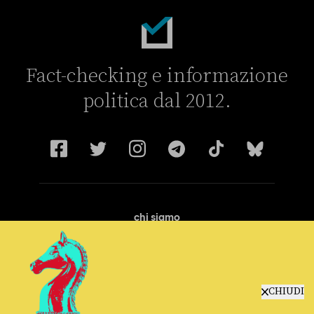
Fact-checking e informazione
politica dal 2012.
chi siamo
manifesto
redazione
progetti
lavora con noi
CHIUDI
contattaci