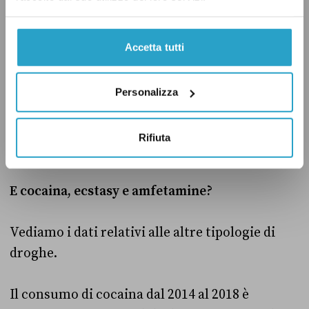
Per quanto riguarda il consumo di cannabis tra
i giovani è dunque assolutamente errato
Accetta tutti
sostenere che ci sia stato un aumento del 400
per cento. Nella Ue è il dato circa l’aumento nei
Personalizza
consumi è un ventesimo di quanto sostenuto
da Meloni, e in Italia addirittura un
Rifiuta
quarantesimo.
E cocaina, ecstasy e amfetamine?
Vediamo i dati relativi alle altre tipologie di
droghe.
Il consumo di cocaina dal 2014 al 2018 è