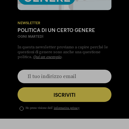
NEWSLETTER
POLITICA DI UN CERTO GENERE
OGNI MARTEDÌ
In questa newsletter proviamo a capire perché le
questioni di genere sono anche una questione
politica.
Qui un esempio
.
ISCRIVITI
Ho preso visione dell’
informativa privacy