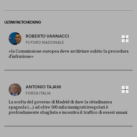
ULTIMI FACT-CHECKING
ROBERTO VANNACCI
FUTURO NAZIONALE
«la Commissione europea deve archiviare subito la procedura
d’infrazione»
FONTE
DATA
Ansa
28 LUGLIO 2026
ANTONIO TAJANI
FORZA ITALIA
La scelta del governo di Madrid di dare la cittadinanza
spagnola (...) ad oltre 500 mila immigrati irregolari è
profondamente sbagliata e incentiva il traffico di esseri umani
FONTE
DATA
X
30 LUGLIO