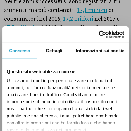
Nei tre anni successivi si sono registrati altri
aumenti, ma più contenuti:
17,1 milioni
di
consumatori nel 2016,
17,2 milioni
nel 2017 e
17,5 milioni
nel 2018. Se prendiamo l’arco di
tempo 2014-2018, l’aumento è di circa il 20 per
cento.
Consenso
Dettagli
Informazioni sui cookie
Guardiamo ora nello specifico la situazione in
Italia.
Questo sito web utilizza i cookie
Utilizziamo i cookie per personalizzare contenuti ed
annunci, per fornire funzionalità dei social media e per
Nel 2014 i giovani tra i 15 e i 34 anni ad aver
analizzare il nostro traffico. Condividiamo inoltre
fatto uso di cannabis nei 12 mesi precedenti
informazioni sul modo in cui utilizza il nostro sito con i
erano il
19 per cento
, mentre nel 2017 il
20,9
nostri partner che si occupano di analisi dei dati web,
per cento
. Dunque nell’arco temporale 2014-
pubblicità e social media, i quali potrebbero combinarle
con altre informazioni che ha fornito loro o che hanno
2017 l’aumento è stato del 10 per cento circa.
raccolto dal suo utilizzo dei loro servizi.