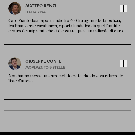
MATTEO RENZI
ITALIA VIVA
Caro Piantedosi, riporta indietro 600 tra agenti della polizia,
tra finanzieri e carabinieri, riportali indietro da quell’inutile
centro dei migranti, che ci è costato quasi un miliardo di euro
FONTE
DATA
Sky Live In
6 LUGLIO
GIUSEPPE CONTE
MOVIMENTO 5 STELLE
Non hanno messo un euro nel decreto che doveva ridurre le
liste d’attesa
FONTE
DATA
Sky Live In
6 LUGLIO