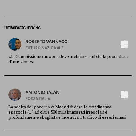
ULTIMI FACT-CHECKING
ROBERTO VANNACCI
FUTURO NAZIONALE
«la Commissione europea deve archiviare subito la procedura
d’infrazione»
FONTE
DATA
Ansa
28 LUGLIO 2026
ANTONIO TAJANI
FORZA ITALIA
La scelta del governo di Madrid di dare la cittadinanza
spagnola (...) ad oltre 500 mila immigrati irregolari è
profondamente sbagliata e incentiva il traffico di esseri umani
FONTE
DATA
X
30 LUGLIO