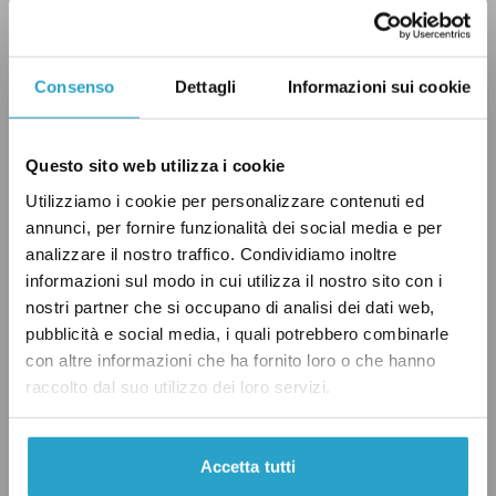
Quando Letta parla di un calo degli occupati di
«mezzo milione» molto probabilmente
fa
riferimento
al numero degli occupati persi tra
Consenso
Dettagli
Informazioni sui cookie
dicembre 2020 e dicembre 2019 o al calo
registrato nei primi tre trimestri del 2020
Questo sito web utilizza i cookie
rispetto allo stesso periodo del 2019 (entrambi
Utilizziamo i cookie per personalizzare contenuti ed
raccolti con la vecchia metodologia). Nel
annunci, per fornire funzionalità dei social media e per
rapporto
Il mercato del lavoro 2020
, uscito a
analizzare il nostro traffico. Condividiamo inoltre
fine febbraio e realizzato da Istat, Inps e
informazioni sul modo in cui utilizza il nostro sito con i
nostri partner che si occupano di analisi dei dati web,
Ministero del Lavoro,
si legge
infatti che «nel
pubblicità e social media, i quali potrebbero combinarle
2020 il mercato del lavoro sconta l’effetto della
con altre informazioni che ha fornito loro o che hanno
pandemia con un calo tendenziale
raccolto dal suo utilizzo dei loro servizi.
dell’occupazione senza precedenti (-470 mila
nella media dei primi tre trimestri)».
Accetta tutti