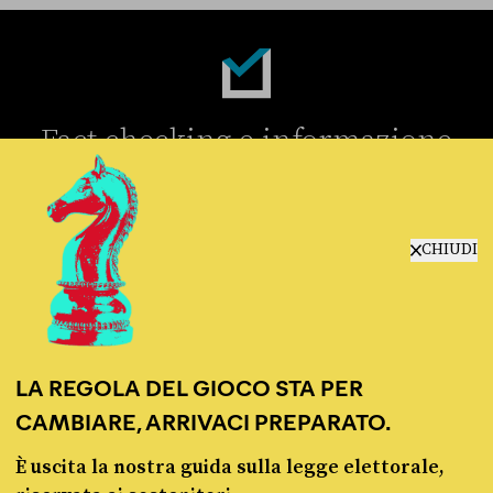
Fact-checking e informazione
politica dal 2012.
CHIUDI
chi siamo
LA REGOLA DEL GIOCO STA PER
manifesto
redazione
CAMBIARE, ARRIVACI PREPARATO.
progetti
È uscita la nostra guida sulla legge elettorale,
lavora con noi