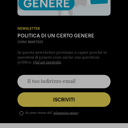
NEWSLETTER
POLITICA DI UN CERTO GENERE
OGNI MARTEDÌ
In questa newsletter proviamo a capire perché le
questioni di genere sono anche una questione
politica.
Qui un esempio
.
ISCRIVITI
Ho preso visione dell’
informativa privacy