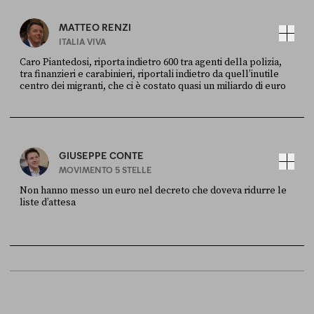
MATTEO RENZI
ITALIA VIVA
Caro Piantedosi, riporta indietro 600 tra agenti della polizia,
tra finanzieri e carabinieri, riportali indietro da quell’inutile
centro dei migranti, che ci è costato quasi un miliardo di euro
FONTE
DATA
Sky Live In
6 LUGLIO
GIUSEPPE CONTE
MOVIMENTO 5 STELLE
Non hanno messo un euro nel decreto che doveva ridurre le
liste d’attesa
FONTE
DATA
Sky Live In
6 LUGLIO