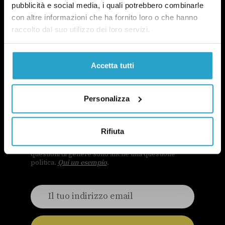
pubblicità e social media, i quali potrebbero combinarle
con altre informazioni che ha fornito loro o che hanno
raccolto dal suo utilizzo dei loro servizi.
Accetta tutti
Personalizza
NEWSLETTER
POLITICA DI UN CERTO GENERE
OGNI MARTEDÌ
Rifiuta
In questa newsletter proviamo a capire perché le
questioni di genere sono anche una questione
politica.
Qui un esempio
.