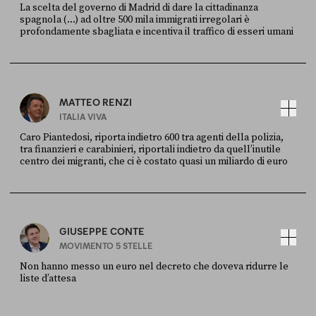
La scelta del governo di Madrid di dare la cittadinanza
spagnola (...) ad oltre 500 mila immigrati irregolari è
profondamente sbagliata e incentiva il traffico di esseri umani
FONTE
DATA
X
30 LUGLIO
MATTEO RENZI
ITALIA VIVA
Caro Piantedosi, riporta indietro 600 tra agenti della polizia,
tra finanzieri e carabinieri, riportali indietro da quell’inutile
centro dei migranti, che ci è costato quasi un miliardo di euro
FONTE
DATA
Sky Live In
6 LUGLIO
GIUSEPPE CONTE
MOVIMENTO 5 STELLE
Non hanno messo un euro nel decreto che doveva ridurre le
liste d’attesa
FONTE
DATA