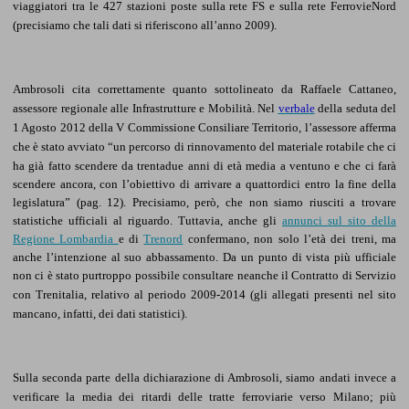
viaggiatori tra le 427 stazioni poste sulla rete FS e sulla rete FerrovieNord
(precisiamo che tali dati si riferiscono all’anno 2009).
Ambrosoli cita correttamente quanto sottolineato da Raffaele Cattaneo,
assessore regionale alle Infrastrutture e Mobilità. Nel
verbale
della seduta del
1 Agosto 2012 della V Commissione Consiliare Territorio, l’assessore afferma
materiale rotabile che ci
che è stato avviato “un percorso di rinnovamento del
ha già fatto scendere da trentadue anni di età media a ventuno e che ci farà
scendere ancora, con l’obiettivo di arrivare a quattordici entro la fine della
legislatura” (pag. 12). Precisiamo, però, che non siamo riusciti a trovare
statistiche ufficiali al riguardo. Tuttavia, anche gli
annunci sul sito della
Regione Lombardia
e di
Trenord
confermano, non solo l’età dei treni, ma
anche l’intenzione al suo abbassamento. Da un punto di vista più ufficiale
non ci è stato purtroppo
possibile consultare neanche il Contratto di Servizio
con Trenitalia, relativo al periodo 2009-2014 (gli allegati presenti nel sito
mancano, infatti, dei dati statistici).
Sulla seconda parte della dichiarazione di Ambrosoli, siamo andati invece a
verificare la media dei ritardi delle tratte ferroviarie verso Milano; più