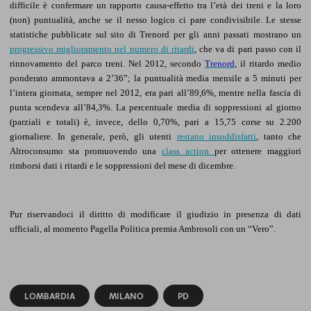
difficile è confermare un rapporto causa-effetto tra l’età dei treni e la loro
(non) puntualità, anche se il nesso logico ci pare condivisibile. Le stesse
statistiche pubblicate sul sito di Trenord per gli anni passati mostrano un
progressivo miglioramento nel numero di ritardi
, che va di pari passo con il
rinnovamento del parco treni. Nel 2012, secondo
Trenord
, il ritardo medio
ponderato ammontava a 2’36”; la puntualità media mensile a 5 minuti per
l’intera giornata, sempre nel 2012, era pari all’89,6%, mentre nella fascia di
punta scendeva all’84,3%. La percentuale media di soppressioni al giorno
(parziali e totali) è, invece, dello 0,70%, pari a 15,75 corse su 2.200
giornaliere. In generale, però, gli utenti
restano insoddisfatti
, tanto che
Altroconsumo sta promuovendo una
class action
per ottenere maggiori
rimborsi dati i ritardi e le soppressioni del mese di dicembre.
Pur riservandoci il diritto di modificare il giudizio in presenza di dati
ufficiali, al momento Pagella Politica premia Ambrosoli con un “Vero”.
LOMBARDIA
MILANO
PD