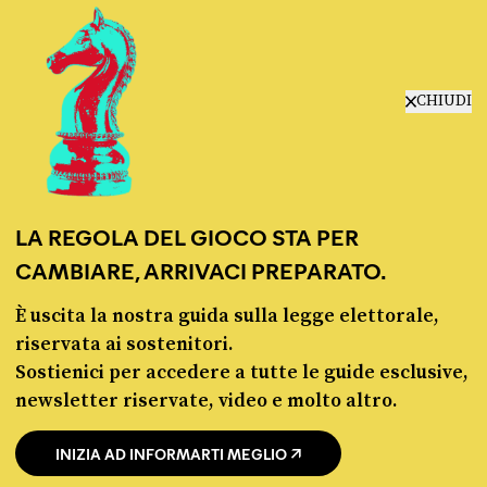
manifesto
redazione
progetti
lavora con noi
CHIUDI
contattaci
LA REGOLA DEL GIOCO STA PER
CAMBIARE, ARRIVACI PREPARATO.
È uscita la nostra guida sulla legge elettorale,
© Pagella Politica 2012 - 2026
riservata ai sostenitori.
Sostienici per accedere a tutte le guide esclusive,
Pagella Politica è una testata registrata presso il Tribunale di Milano, n. 55 del 8
newsletter riservate, video e molto altro.
marzo 2021. ISSN 2974-9387
INIZIA AD INFORMARTI MEGLIO
Privacy policy
Cookie policy