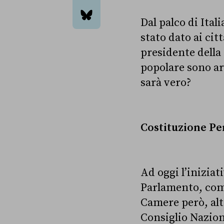
email
Dal palco di Ital
bluesky
stato dato ai cit
presidente della 
popolare sono ar
sarà vero?
Costituzione Pe
Ad oggi l’iniziati
Parlamento, come
Camere però, altr
Consiglio Naziona