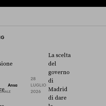
NG
La scelta
ione
del
governo
28
di
Ansa
LUGLIO
re
Madrid
2026
IONALE
di dare