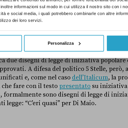
legge. Nel caso specifico, parlando della XVII L
inoltre informazioni sul modo in cui utilizza il nostro sito con i 
i rientrato nel testo dell’Italicum.
icità e social media, i quali potrebbero combinarle con altre inform
lizzo dei loro servizi.
Personalizza
a due disegni di legge di iniziativa popolare 
provati. A difesa del politico 5 Stelle, però
i unificati e, come nel caso
dell’Italicum
, la pr
che fare con il testo
presentato
su iniziativa
 formalmente sono disegni di legge di inizia
i legge: “C’eri quasi” per Di Maio.