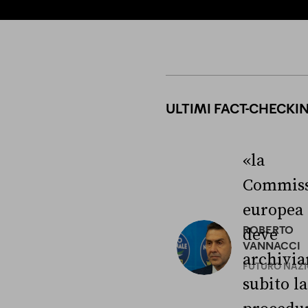
ULTIMI FACT-CHECKI
«la
Commiss
europea
ROBERTO
deve
VANNACCI
archivia
FUTURO NAZ
subito la