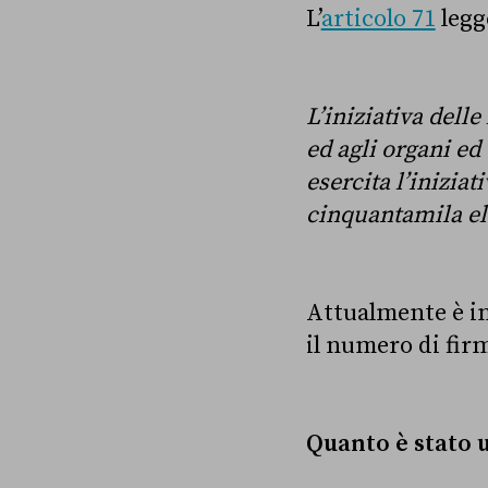
L’
articolo 71
legg
L’iniziativa del
ed agli organi ed 
esercita l’inizia
cinquantamila ele
Attualmente è in
il numero di fir
Quanto è stato 