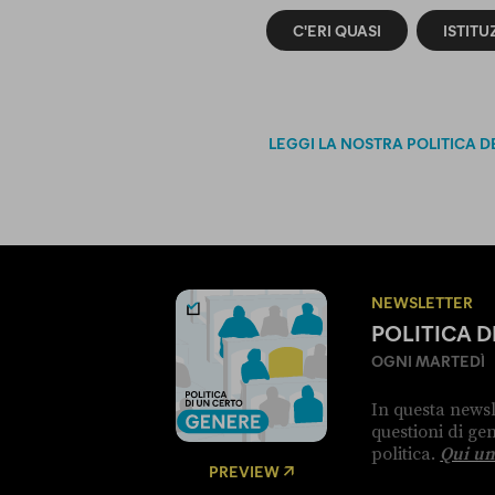
C'ERI QUASI
ISTITU
LEGGI LA NOSTRA POLITICA D
NEWSLETTER
POLITICA 
OGNI MARTEDÌ
In questa newsl
questioni di g
politica.
Qui un
PREVIEW