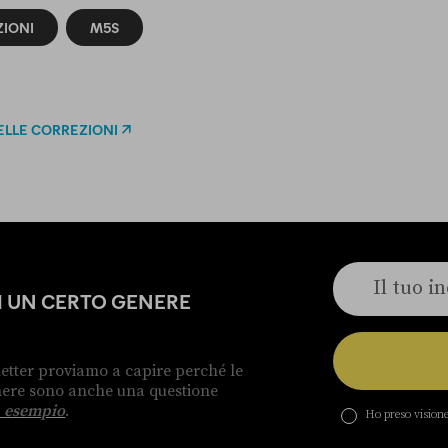
ZIONI
M5S
ELLE CORREZIONI
DI UN CERTO GENERE
etter proviamo a capire perché le
enere sono anche una questione
 esempio
.
Ho preso visione