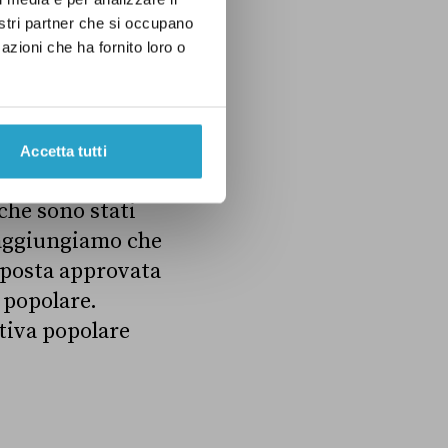
egislatura, il ddl
nostri partner che si occupano
azioni che ha fornito loro o
Accetta tutti
che sono stati
, aggiungiamo che
oposta approvata
 popolare.
tiva popolare