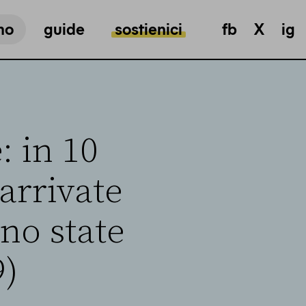
mo
guide
sostienici
fb
X
ig
: in 10
arrivate
no state
9)