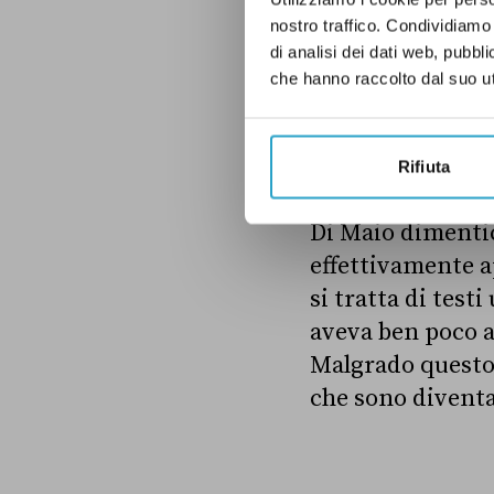
altri disegni di 
nostro traffico. Condividiamo 
in questione è po
di analisi dei dati web, pubbl
che hanno raccolto dal suo uti
Verdetto
Rifiuta
Di Maio dimentic
effettivamente ap
si tratta di test
aveva ben poco a 
Malgrado questo,
che sono diventat