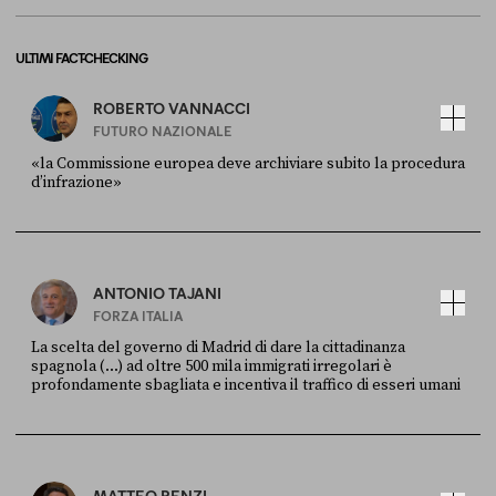
ULTIMI FACT-CHECKING
ROBERTO VANNACCI
FUTURO NAZIONALE
«la Commissione europea deve archiviare subito la procedura
d’infrazione»
FONTE
DATA
Ansa
28 LUGLIO 2026
ANTONIO TAJANI
FORZA ITALIA
La scelta del governo di Madrid di dare la cittadinanza
spagnola (...) ad oltre 500 mila immigrati irregolari è
profondamente sbagliata e incentiva il traffico di esseri umani
FONTE
DATA
X
30 LUGLIO
MATTEO RENZI