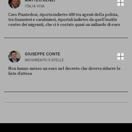
ITALIA VIVA
Caro Piantedosi, riporta indietro 600 tra agenti della polizia,
tra finanzieri e carabinieri, riportali indietro da quell’inutile
centro dei migranti, che ci è costato quasi un miliardo di euro
FONTE
DATA
Sky Live In
6 LUGLIO
GIUSEPPE CONTE
MOVIMENTO 5 STELLE
Non hanno messo un euro nel decreto che doveva ridurre le
liste d’attesa
FONTE
DATA
Sky Live In
6 LUGLIO