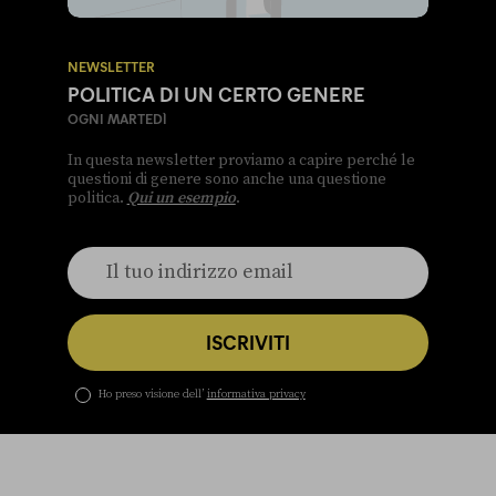
NEWSLETTER
POLITICA DI UN CERTO GENERE
OGNI MARTEDÌ
In questa newsletter proviamo a capire perché le
questioni di genere sono anche una questione
politica.
Qui un esempio
.
ISCRIVITI
Ho preso visione dell’
informativa privacy