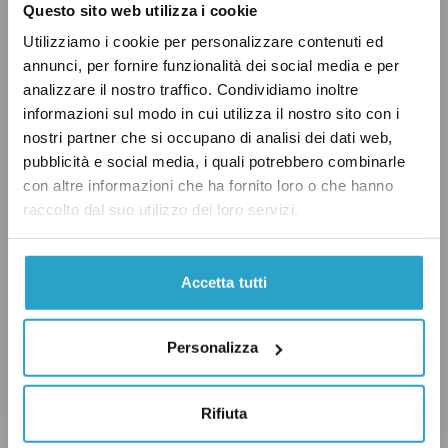
Questo sito web utilizza i cookie
Utilizziamo i cookie per personalizzare contenuti ed
Le intenzioni sul Jobs Act sono di lunga data,
annunci, per fornire funzionalità dei social media e per
come dimostra questa intervista rilasciata dal
analizzare il nostro traffico. Condividiamo inoltre
informazioni sul modo in cui utilizza il nostro sito con i
Premier all’
Espresso a marzo del 2013
. Nel
nostri partner che si occupano di analisi dei dati web,
frattempo Brunetta guadagna un “Vero” dallo
pubblicità e social media, i quali potrebbero combinarle
staff di Pagella Politica.
con altre informazioni che ha fornito loro o che hanno
raccolto dal suo utilizzo dei loro servizi.
FORZA ITALIA
ISTITUZIONI
OCCUPAZIONE
Accetta tutti
QUESTIONI SOCIALI
VERO
Personalizza
Rifiuta