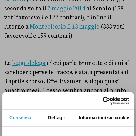
seconda volta il
7 maggio 2014
al Senato
(
158
voti favorevoli e 122 contrari), e infine il
ritorno a
Montecitorio il 13 maggio
(
333 voti
favorevoli e 159 contrari).
La
legge delega
di cui parla Brunetta e di cui si
sarebbero perse le tracce, è stata presentata il
3 aprile scorso. Effettivamente, dopo quasi
quattro mesi, il testo sembra ancora al punto
di partenza. L’ultimo aggiornamento sul sito
del Senato risale al 18 giugno: qui si informa
che il testo è “
in corso di esame in
Consenso
Dettagli
Informazioni sui cookie
commissione
(proseguito in comitato ristretto)”.