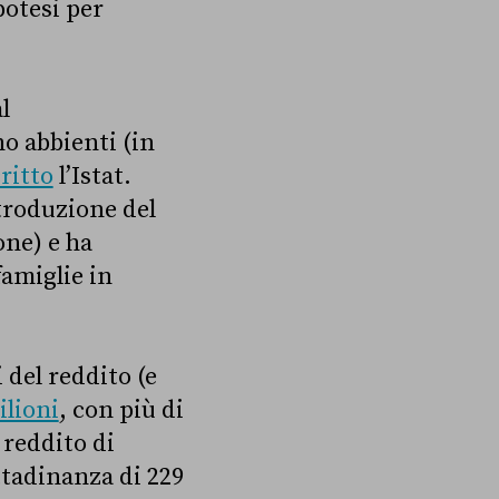
potesi per
l
no abbienti (in
ritto
l’Istat.
troduzione del
one) e ha
famiglie in
i del reddito (e
ilioni
, con più di
 reddito di
ttadinanza di 229