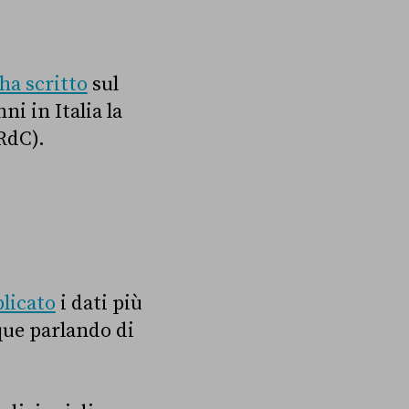
ha scritto
sul
i in Italia la
RdC).
licato
i dati più
nque parlando di