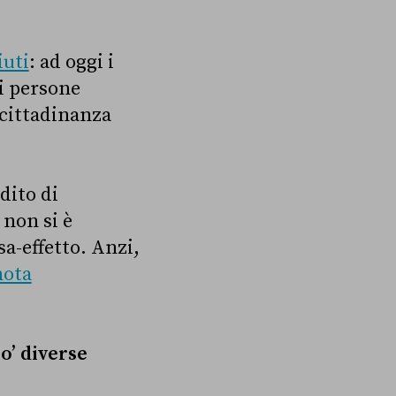
iuti
: ad oggi i
di persone
 cittadinanza
dito di
 non si è
a-effetto. Anzi,
nota
o’ diverse