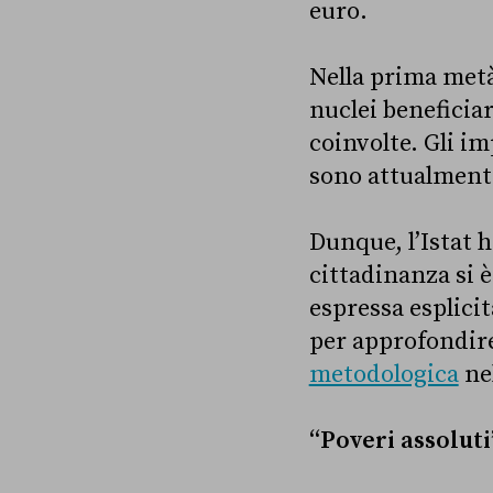
euro.
Nella prima metà
nuclei beneficiar
coinvolte. Gli i
sono attualmente
Dunque, l’Istat 
cittadinanza si è
espressa esplici
per approfondire
metodologica
nel
“Poveri assoluti