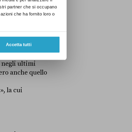
nostri partner che si occupano
rtà assoluta
azioni che ha fornito loro o
o nel report
piegato
che si
ta di famiglie in
Accetta tutti
negli ultimi
vero anche quello
, la cui