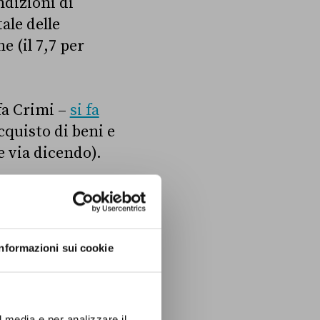
ndizioni di
ale delle
e (il 7,7 per
fa Crimi –
si fa
cquisto di beni e
e via dicendo).
luta sono «in
erano
oltre un
soluti oltre 5
Informazioni sui cookie
ertà assoluta tra
i individui
l media e per analizzare il