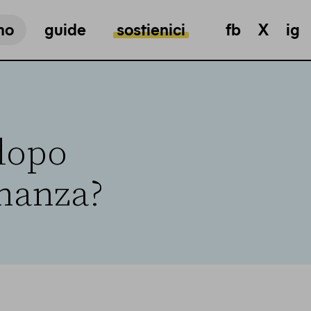
mo
guide
sostienici
fb
X
ig
dopo
inanza?