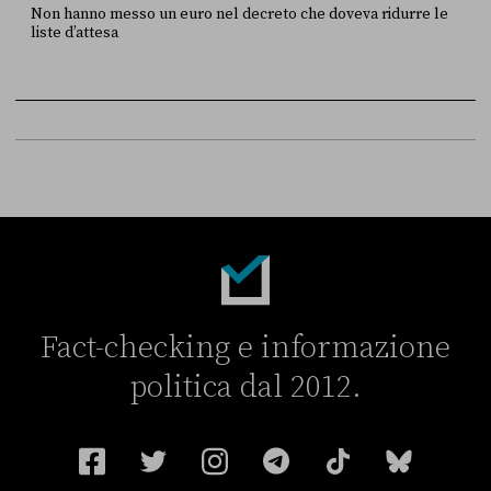
Non hanno messo un euro nel decreto che doveva ridurre le
liste d’attesa
FONTE
DATA
Sky Live In
6 LUGLIO
Fact-checking e informazione
politica dal 2012.