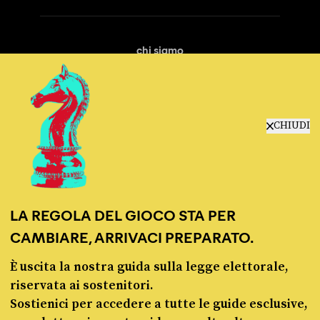
chi siamo
manifesto
redazione
progetti
lavora con noi
CHIUDI
contattaci
LA REGOLA DEL GIOCO STA PER
CAMBIARE, ARRIVACI PREPARATO.
È uscita la nostra guida sulla legge elettorale,
© Pagella Politica 2012 - 2026
riservata ai sostenitori.
Sostienici per accedere a tutte le guide esclusive,
Pagella Politica è una testata registrata presso il Tribunale di Milano, n. 55 del 8