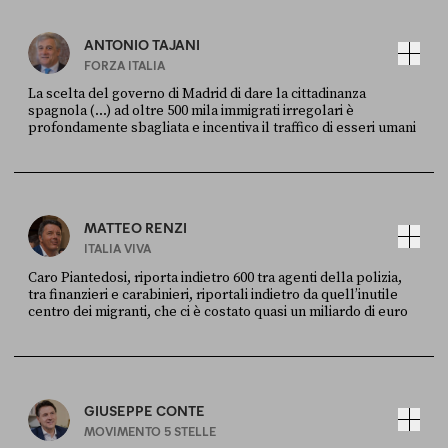
ANTONIO TAJANI
FORZA ITALIA
La scelta del governo di Madrid di dare la cittadinanza
spagnola (...) ad oltre 500 mila immigrati irregolari è
profondamente sbagliata e incentiva il traffico di esseri umani
FONTE
DATA
X
30 LUGLIO
MATTEO RENZI
ITALIA VIVA
Caro Piantedosi, riporta indietro 600 tra agenti della polizia,
tra finanzieri e carabinieri, riportali indietro da quell’inutile
centro dei migranti, che ci è costato quasi un miliardo di euro
FONTE
DATA
Sky Live In
6 LUGLIO
GIUSEPPE CONTE
MOVIMENTO 5 STELLE